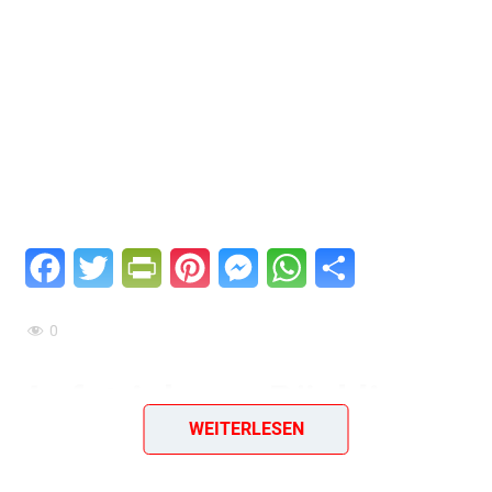
Facebook
Twitter
PrintFriendly
Pinterest
Messenger
WhatsApp
Teilen
0
Aufstrich aus Bückling
WEITERLESEN
Ein einfaches & geniales Rezept aus dem Jahr 1961