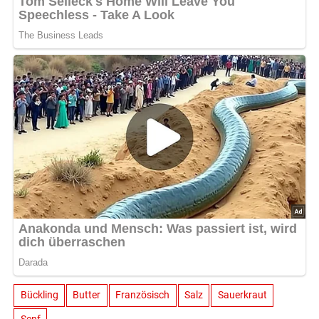
Bückling
Butter
Französisch
Salz
Sauerkraut
Senf