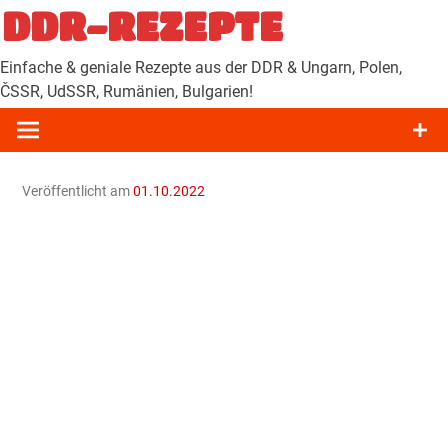
Zum
DDR-REZEPTE
Inhalt
springen
Einfache & geniale Rezepte aus der DDR & Ungarn, Polen,
ČSSR, UdSSR, Rumänien, Bulgarien!
Veröffentlicht am
01.10.2022