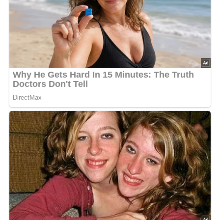
Wir rühren die Butter schaumig, mischen den zerdrückten,
entgräteten Bückling, feingehackte Zwiebel, Kapern,
Sauerkraut, Salz und Senf dazu.
Nach: Gut gekocht, schnell serviert, Artia Verlag Prag, 1961
Abonniere jetzt unseren Newsletter!
Kein Spam, kein Bullshit, keine Weitergabe deiner Mailadresse an Dritte!
Jetzt Sterne vergeben – Rezept
bewerten