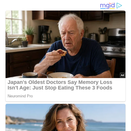
Diese Zutaten brauchen wir…
1 Bückling
1/4 Pfund Butter
Zwiebel
20 g Kapern
20 bis 30 g Sauerkraut
1/2 Löffel französischer Senf
Salz
Lob, Kritik, Fragen oder Anregungen zum Rezept?
Dann hinterlasse doch bitte einen Kommentar am
Ende dieser Seite & auch eine Bewertung!
Und so wird es gemacht…