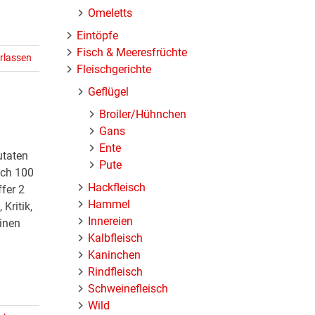
Omeletts
Eintöpfe
Fisch & Meeresfrüchte
rlassen
Fleischgerichte
Geflügel
Broiler/Hühnchen
Gans
Ente
utaten
Pute
sch 100
Hackfleisch
fer 2
Hammel
Kritik,
Innereien
inen
Kalbfleisch
Kaninchen
Rindfleisch
Schweinefleisch
Wild