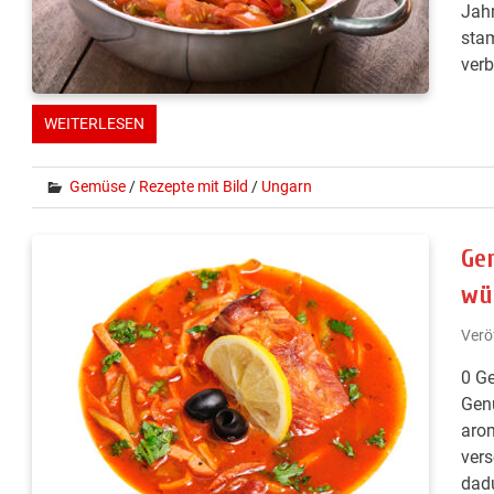
Jahr
stam
verb
WEITERLESEN
Gemüse
/
Rezepte mit Bild
/
Ungarn
Ge
wü
Verö
0 Ge
Genu
arom
vers
dad