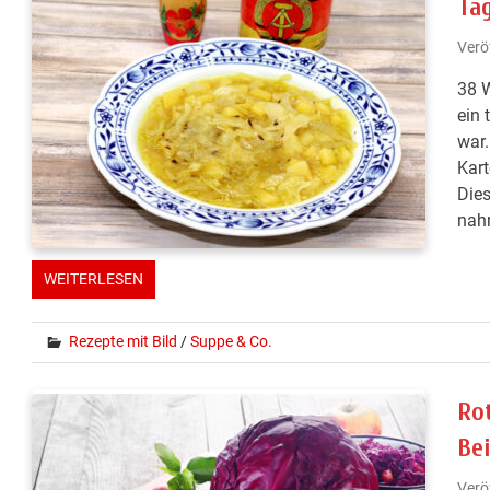
Ta
Verö
38 W
ein 
war.
Kart
Dies
nahr
WEITERLESEN
Rezepte mit Bild
/
Suppe & Co.
Ro
Be
Verö