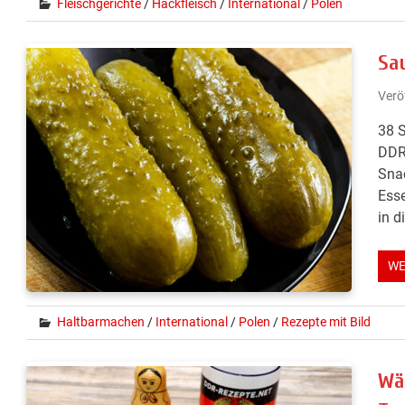
Fleischgerichte
/
Hackfleisch
/
International
/
Polen
Sa
Verö
38 S
DDR 
Snac
Esse
in d
WE
Haltbarmachen
/
International
/
Polen
/
Rezepte mit Bild
Wä