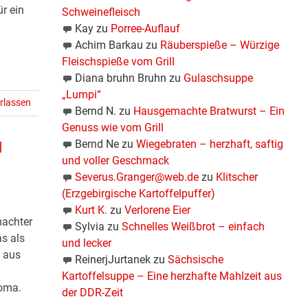
r ein
Schweinefleisch
Kay
zu
Porree-Auflauf
Achim Barkau
zu
Räuberspieße – Würzige
Fleischspieße vom Grill
Diana bruhn Bruhn
zu
Gulaschsuppe
„Lumpi“
rlassen
Bernd N.
zu
Hausgemachte Bratwurst – Ein
Genuss wie vom Grill
Bernd Ne
zu
Wiegebraten – herzhaft, saftig
d
und voller Geschmack
Severus.Granger@web.de
zu
Klitscher
(Erzgebirgische Kartoffelpuffer)
Kurt K.
zu
Verlorene Eier
machter
Sylvia
zu
Schnelles Weißbrot – einfach
as als
und lecker
n aus
ReinerjJurtanek
zu
Sächsische
Kartoffelsuppe – Eine herzhafte Mahlzeit aus
roma.
der DDR-Zeit