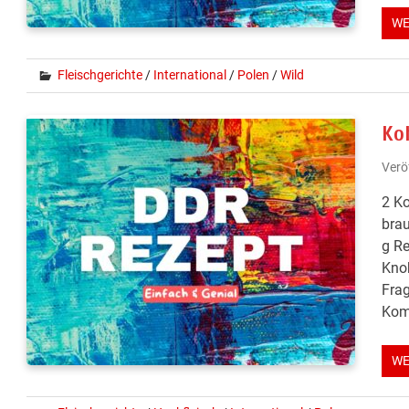
WE
Fleischgerichte
/
International
/
Polen
/
Wild
Ko
Verö
2 Ko
brau
g Re
Knob
Frag
Kom
WE