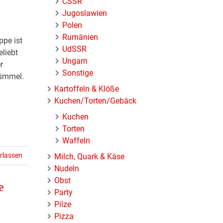
ČSSR
Jugoslawien
Polen
Rumänien
pe ist
UdSSR
eliebt
Ungarn
r
Sonstige
Kümmel.
Kartoffeln & Klöße
Kuchen/Torten/Gebäck
Kuchen
Torten
Waffeln
rlassen
Milch, Quark & Käse
Nudeln
Obst
e
Party
Pilze
Pizza