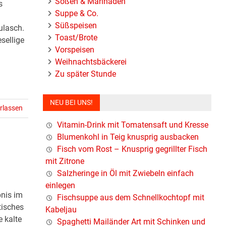
Soßen & Marinaden
s
Suppe & Co.
Süßspeisen
ulasch.
Toast/Brote
sellige
Vorspeisen
Weihnachtsbäckerei
Zu später Stunde
NEU BEI UNS!
rlassen
Vitamin-Drink mit Tomatensaft und Kresse
Blumenkohl in Teig knusprig ausbacken
Fisch vom Rost – Knusprig gegrillter Fisch
mit Zitrone
Salzheringe in Öl mit Zwiebeln einfach
einlegen
bnis im
Fischsuppe aus dem Schnellkochtopf mit
tisches
Kabeljau
 kalte
Spaghetti Mailänder Art mit Schinken und