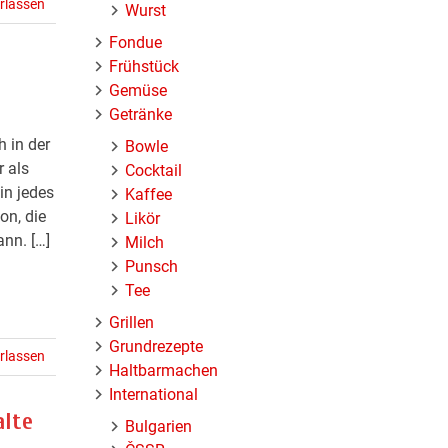
rlassen
Wurst
Fondue
Frühstück
Gemüse
Getränke
 in der
Bowle
r als
Cocktail
in jedes
Kaffee
on, die
Likör
nn. […]
Milch
Punsch
Tee
Grillen
Grundrezepte
rlassen
Haltbarmachen
International
alte
Bulgarien