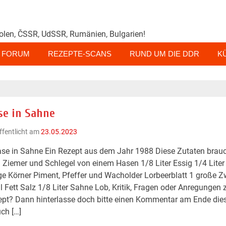
olen, ČSSR, UdSSR, Rumänien, Bulgarien!
FORUM
REZEPTE-SCANS
RUND UM DIE DDR
K
se in Sahne
ffentlicht am
23.05.2023
se in Sahne Ein Rezept aus dem Jahr 1988 Diese Zutaten brau
 Ziemer und Schlegel von einem Hasen 1/8 Liter Essig 1/4 Lite
ge Körner Piment, Pfeffer und Wacholder Lorbeerblatt 1 große Z
 Fett Salz 1/8 Liter Sahne Lob, Kritik, Fragen oder Anregungen
pt? Dann hinterlasse doch bitte einen Kommentar am Ende dies
ch […]