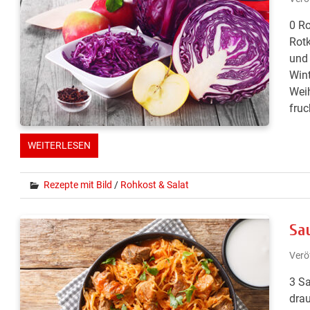
0 Ro
Rotk
und 
Wint
Wei
fruc
WEITERLESEN
Rezepte mit Bild
/
Rohkost & Salat
Sa
Verö
3 Sa
drau