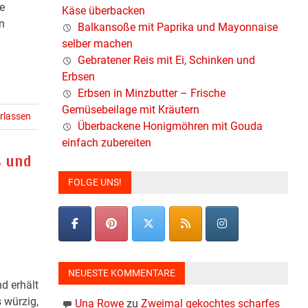
e
Käse überbacken
n
Balkansoße mit Paprika und Mayonnaise
selber machen
Gebratener Reis mit Ei, Schinken und
Erbsen
Erbsen in Minzbutter – Frische
Gemüsebeilage mit Kräutern
rlassen
Überbackene Honigmöhren mit Gouda
einfach zubereiten
s und
FOLGE UNS!
NEUESTE KOMMENTARE
d erhält
 würzig,
Una Rowe
zu
Zweimal gekochtes scharfes