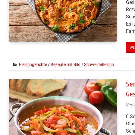
Geri
Reze
Schw
Es i
Fami
WE
Fleischgerichte
/
Rezepte mit Bild
/
Schweinefleisch
Se
Ge
Verö
0 Se
Glas
Schm