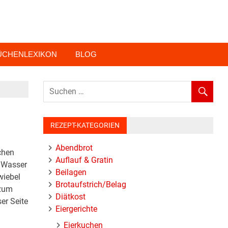
ÜCHENLEXIKON
BLOG
REZEPT-KATEGORIEN
Abendbrot
chen
Auflauf & Gratin
r Wasser
Beilagen
wiebel
Brotaufstrich/Belag
 zum
Diätkost
er Seite
Eiergerichte
Eierkuchen