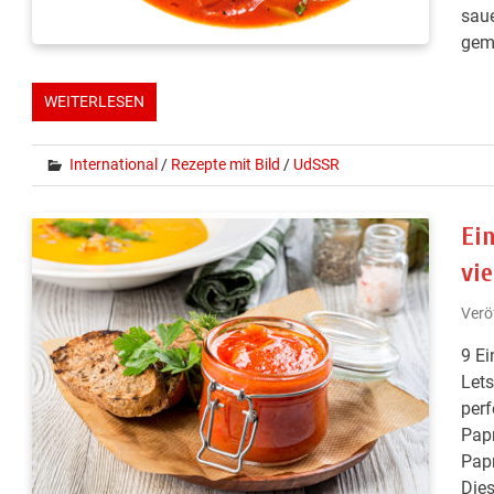
saue
gemü
WEITERLESEN
International
/
Rezepte mit Bild
/
UdSSR
Ei
vie
Verö
9 Ei
Lets
perf
Papr
Papr
Dies