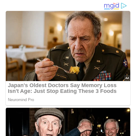
– Ein
Geschmackserlebnis im
Glas
Lecso
, auch bekannt als Letscho, ist ein herzhaftes und
aromatisches Schmorgericht aus Paprika und Tomaten,
das sich wunderbar für die kalte Jahreszeit einmachen
lässt. Ursprünglich aus der ungarischen Küche stammend,
hat sich dieses Rezept in vielen osteuropäischen Ländern
verbreitet und ist vor allem in Serbien ein beliebtes Gericht,
das Familien wärmt und den Geschmack des Sommers
konserviert.
Was dieses
Serbische Lecso
so besonders macht, ist die
einfache, aber perfekte Kombination aus
reifem Gemüse
und würzigem Gänsefett. Die Zubereitung ist