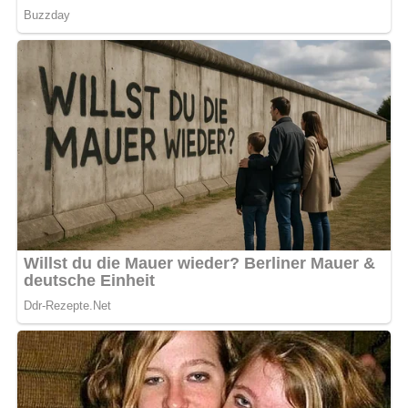
Fehlerlose, reife und ganze Tomaten kurz abbrühen, die
Haut abziehen und die Strünke entfernen. Die Tomaten
in Stücke schneiden. (Dauer: 15 Minuten)
Die Paprikaschoten in dünne Streifen schneiden.
(Dauer: 10 Minuten)
Tomatenstücke und Paprikastreifen in heißes
Gänsefett geben und vorsichtig dünsten, bis die
Tomaten etwas weicher werden. Dabei mit Salz
würzen. (Dauer: 15 Minuten)
Die Masse in sterile Weckgläser füllen. Obenauf eine
fingerdicke Schicht Gänsefett gießen, um das Lecso zu
konservieren. Die Gläser sorgfältig verschließen und
25–30 Minuten im Wasserbad einwecken. (Dauer: 30
Minuten)
Vor dem Verzehr das Lecso mit einigen rohen
Zwiebelscheiben kurz erhitzen und servieren. (Dauer:
10 Minuten)