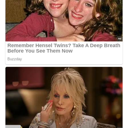
Zubereitungszeit
Vorbereitungszeit
25 Minuten
Kochzeit
15 Minuten
Einweckzeit
30 Minuten
Gesamtzeit
70 Minuten
Schwierigkeitsgrad
Leicht – Die Zubereitung erfordert keine besonderen
Kochkenntnisse und ist ideal für alle, die das Einmachen
ausprobieren möchten.
Benötigte Küchenutensilien