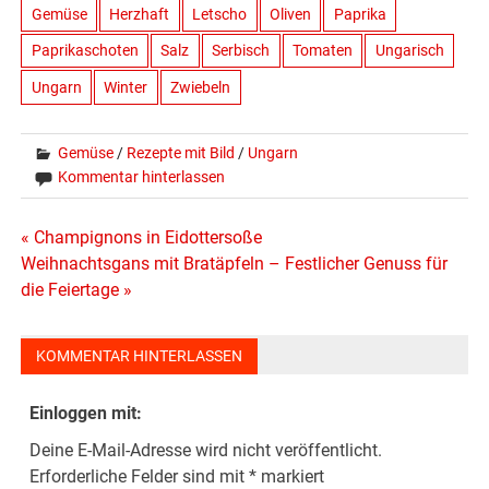
Gemüse
Herzhaft
Letscho
Oliven
Paprika
Paprikaschoten
Salz
Serbisch
Tomaten
Ungarisch
Ungarn
Winter
Zwiebeln
Gemüse
/
Rezepte mit Bild
/
Ungarn
Kommentar hinterlassen
Beitragsnavigation
« Champignons in Eidottersoße
Weihnachtsgans mit Bratäpfeln – Festlicher Genuss für
die Feiertage »
KOMMENTAR HINTERLASSEN
Einloggen mit:
Deine E-Mail-Adresse wird nicht veröffentlicht.
Erforderliche Felder sind mit
*
markiert