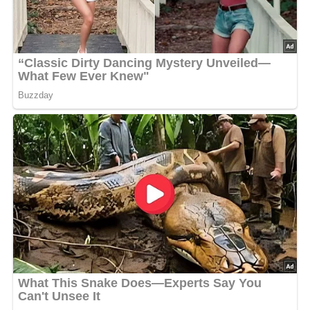
die Weckgläser vollständig steril sind.
Verwende verschiedene Paprikasorten, um dem
Lecso eine bunte und geschmacklich
abwechslungsreiche Note zu geben.
Nach: Kochbuch für Feinschmecker » Corvina-Verlag Budapest, Ungarn 1957
Pin mich auf Pinterest