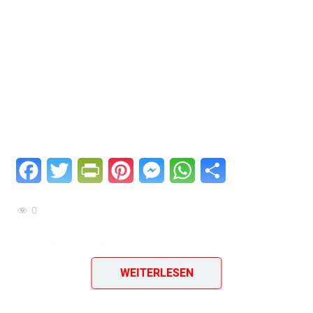
Facebook
Twitter
PrintFriendly
Pinterest
Messenger
WhatsApp
Teilen
0
Serbisches Lecso
WEITERLESEN
(Letscho) für den Winter