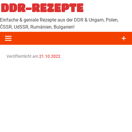
Zum
DDR-REZEPTE
Inhalt
springen
Einfache & geniale Rezepte aus der DDR & Ungarn, Polen,
ČSSR, UdSSR, Rumänien, Bulgarien!
Veröffentlicht am
21.10.2022