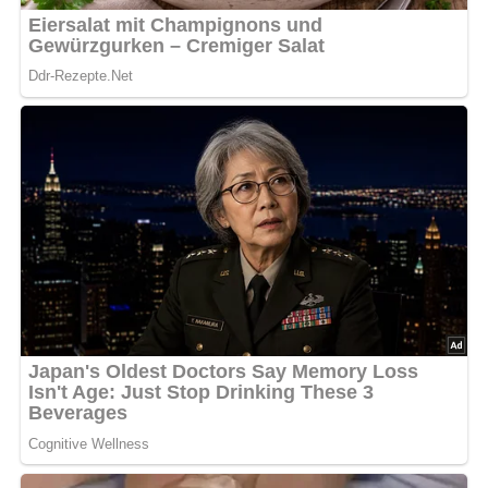
PantherMedia / ildi_papp