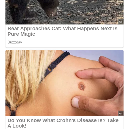
Zutaten
2 kg Tomaten
1 kg Paprikaschoten
200 g Gänsefett
2 TL Salz
2 Zwiebeln (optional)
Abonniere jetzt unseren Newsletter!
Kein Spam, kein Bullshit, keine Weitergabe deiner Mailadresse an Dritte!
Zubereitung