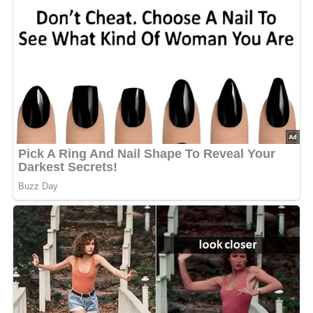
Kalorien: 150 kcal
Eiweiß: 2 g
Fett: 12 g
Kohlenhydrate: 8 g
Tipps für Diabetiker
Verwende statt Gänsefett hochwertiges Olivenöl, um den
Fettgehalt gesünder zu gestalten. Achte darauf, das Lecso
mit frischem Gemüse zu kombinieren, um die
Kohlenhydrataufnahme besser zu regulieren.
Rezepttipps:
Für eine schärfere Note kannst du frische
Chilischoten hinzufügen.
Um die Haltbarkeit zu verlängern, achte darauf, dass