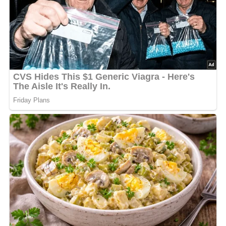
unkompliziert, und wenn du das Lecso in Weckgläsern
einmachst, kannst du auch im tiefsten Winter ein
Stückchen Sommer auf den Tisch bringen. Ob als
eigenständiges Gericht, als Beilage zu Fleisch oder als
würzige Basis für Eintöpfe – Lecso ist vielseitig und
bereichert jede Mahlzeit.
Der Duft von frisch geschnittenen
Paprikaschoten
und
geschmorten
Tomaten
lässt einem das Wasser im Mund
zusammenlaufen. Und das Einmachen in Gläser sorgt
dafür, dass die Aromen perfekt erhalten bleiben. So
kannst du auch in der kalten Jahreszeit den Geschmack
des Sommers genießen und deinen Liebsten eine
herzhafte, selbstgemachte Delikatesse servieren.