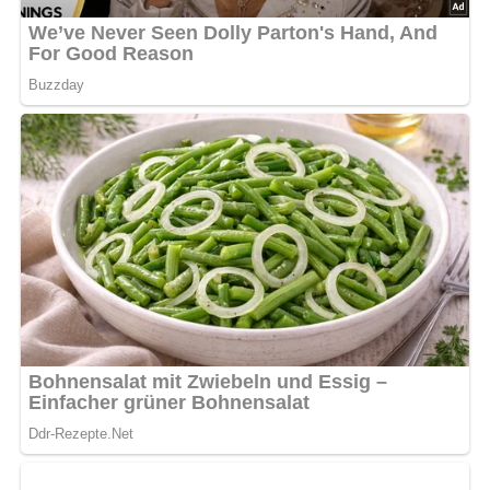
Großer Topf – zum Dünsten des Gemüses
Schneidbrett und scharfes Messer – zum Vorbereiten
der Zutaten
Weckgläser – zum Einmachen des Lecso
Einweckautomat oder großer Topf – für das Einwecken
im Wasserbad
Aufbewahrung & Haltbarkeit
Das eingeweckte Lecso hält sich kühl und dunkel gelagert
bis zu 6 Monate. Nach dem Öffnen sollte es im
Kühlschrank aufbewahrt und innerhalb weniger Tage
verzehrt werden.
Nährwerte
Pro Portion (ca. 200 ml):