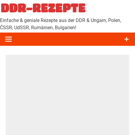
Zum
DDR-REZEPTE
Inhalt
springen
Einfache & geniale Rezepte aus der DDR & Ungarn, Polen,
ČSSR, UdSSR, Rumänien, Bulgarien!