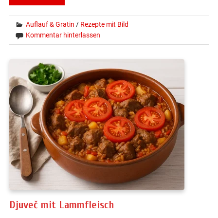
Auflauf & Gratin
/
Rezepte mit Bild
Kommentar hinterlassen
Djuveč mit Lammfleisch