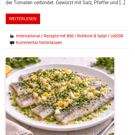
der Tomaten verbindet. Gewürzt mit Salz, Pfeffer und […]
WEITERLESEN
International
/
Rezepte mit Bild
/
Rohkost & Salat
/
UdSSR
Kommentar hinterlassen