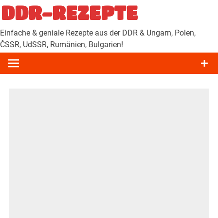
Zum
DDR-REZEPTE
Inhalt
springen
Einfache & geniale Rezepte aus der DDR & Ungarn, Polen,
ČSSR, UdSSR, Rumänien, Bulgarien!