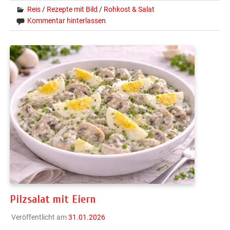
Reis
/
Rezepte mit Bild
/
Rohkost & Salat
Kommentar hinterlassen
Pilzsalat mit Eiern
Veröffentlicht am
31.01.2026