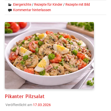
Eiergerichte
/
Rezepte für Kinder
/
Rezepte mit Bild
Kommentar hinterlassen
Pikanter Pilzsalat
Veröffentlicht am
17.03.2026