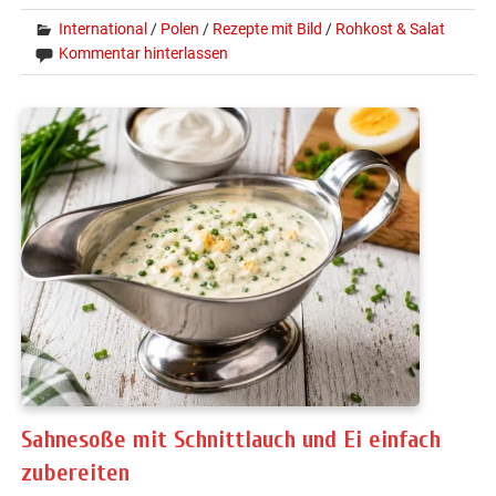
International
/
Polen
/
Rezepte mit Bild
/
Rohkost & Salat
Kommentar hinterlassen
Sahnesoße mit Schnittlauch und Ei einfach
zubereiten