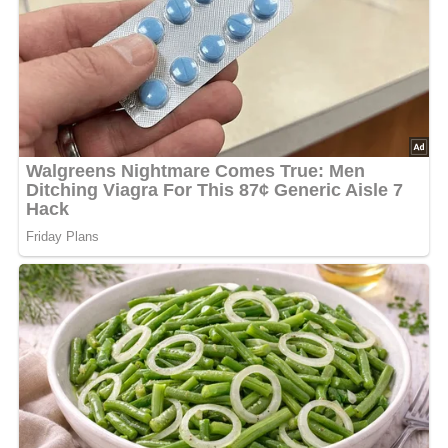
Abonniere jetzt unseren Newsletter!
Kein Spam, kein Bullshit, keine Weitergabe deiner Mailadresse an Dritte!
Jetzt Sterne vergeben – Rezept
bewerten
5/5
(4 Bewertung)