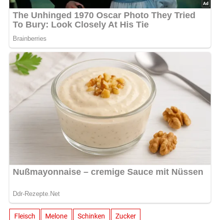
Fleisch
Melone
Schinken
Zucker