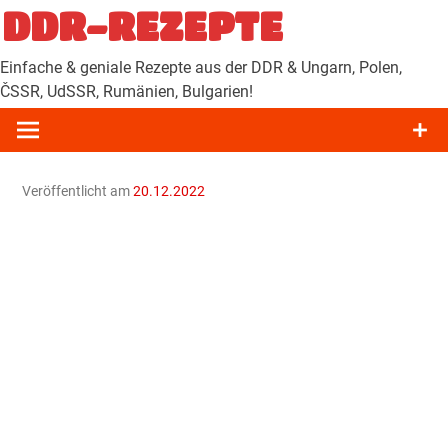
Zum
DDR-REZEPTE
Inhalt
springen
Einfache & geniale Rezepte aus der DDR & Ungarn, Polen,
ČSSR, UdSSR, Rumänien, Bulgarien!
Veröffentlicht am
20.12.2022