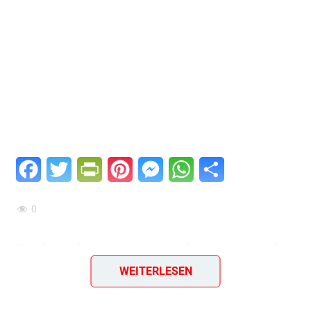
Facebook
Twitter
PrintFriendly
Pinterest
Messenger
WhatsApp
Teilen
0
Schinken, napoletanisch
WEITERLESEN
Ein einfaches & geniales DDR-Rezept aus dem Jahr 1965