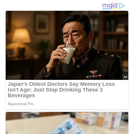
Diese Zutaten brauchen wir…
4 dicke Scheiben Zuckermelone
8 Scheiben roher Schinken
Lob, Kritik, Fragen oder Anregungen zum Rezept?
Dann hinterlasse doch bitte einen Kommentar am
Ende dieser Seite & auch eine Bewertung!
Und so wird es gemacht…
Zwischen zwei Schinkenscheiben jeweils eine Scheibe
Melone mit festem Fleisch legen und sofort auftragen.
Alle Zutaten müssen vorher sehr gut gekühlt worden sein.
Nach: Pikantes, Verlag für die Frau, Leipzig, DDR, 1965