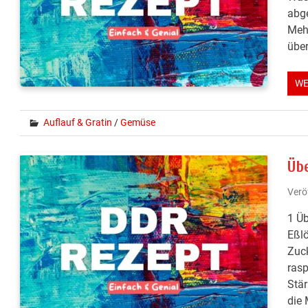
abge
Mehl
über
WE
Auflauf & Gratin
/
Gemüse
Üb
Verö
1 Üb
Eßlö
Zuck
rasp
Stär
die 