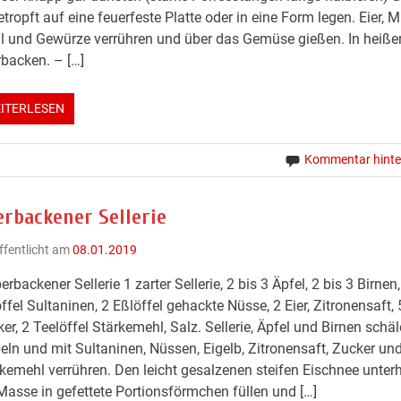
tropft auf eine feuerfeste Platte oder in eine Form legen. Eier, Mi
 und Gewürze verrühren und über das Gemüse gießen. In heiße
backen. – […]
ITERLESEN
Kommentar hinte
erbackener Sellerie
ffentlicht am
08.01.2019
erbackener Sellerie 1 zarter Sellerie, 2 bis 3 Äpfel, 2 bis 3 Birnen,
ffel Sultaninen, 2 Eßlöffel gehackte Nüsse, 2 Eier, Zitronensaft, 
er, 2 Teelöffel Stärkemehl, Salz. Sellerie, Äpfel und Birnen schäl
eln und mit Sultaninen, Nüssen, Eigelb, Zitronensaft, Zucker un
kemehl verrühren. Den leicht gesalzenen steifen Eischnee unter
Masse in gefettete Portionsförmchen füllen und […]