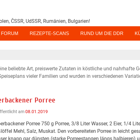
olen, ČSSR, UdSSR, Rumänien, Bulgarien!
FORUM
REZEPTE-SCANS
RUND UM DIE DDR
K
ne beliebte Art, preiswerte Zutaten in köstliche und nahrhafte G
 Speiseplans vieler Familien und wurden in verschiedenen Variat
erbackener Porree
ffentlicht am
08.01.2019
erbackener Porree 750 g Porree, 3/8 Liter Wasser, 2 Eier, 1/4 Lite
löffel Mehl, Salz, Muskat. Den vorbereiteten Porree in leicht ge
er knapp gar dünsten (starke Porreestangen längs halbieren) 