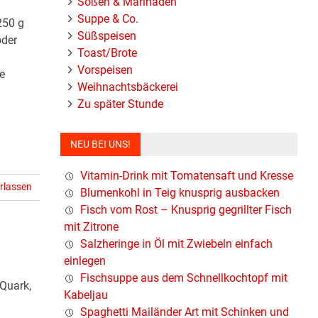
Soßen & Marinaden
Suppe & Co.
250 g
Süßspeisen
oder
Toast/Brote
Vorspeisen
e
Weihnachtsbäckerei
Zu später Stunde
NEU BEI UNS!
Vitamin-Drink mit Tomatensaft und Kresse
rlassen
Blumenkohl in Teig knusprig ausbacken
Fisch vom Rost – Knusprig gegrillter Fisch
mit Zitrone
Salzheringe in Öl mit Zwiebeln einfach
einlegen
Fischsuppe aus dem Schnellkochtopf mit
 Quark,
Kabeljau
Spaghetti Mailänder Art mit Schinken und