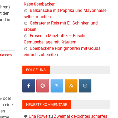
Käse überbacken
ühren)
Balkansoße mit Paprika und Mayonnaise
t den
selber machen
und in
Gebratener Reis mit Ei, Schinken und
Erbsen
Erbsen in Minzbutter – Frische
Gemüsebeilage mit Kräutern
Überbackene Honigmöhren mit Gouda
einfach zubereiten
rlassen
FOLGE UNS!
- oder
in eine
NEUESTE KOMMENTARE
Den
Una Rowe
zu
Zweimal gekochtes scharfes
utter