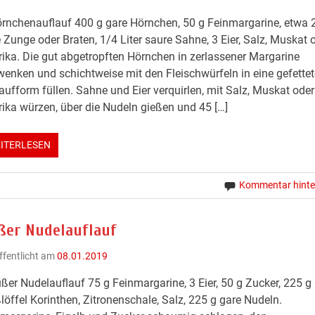
rnchenauflauf 400 g gare Hörnchen, 50 g Feinmargarine, etwa 
 Zunge oder Braten, 1/4 Liter saure Sahne, 3 Eier, Salz, Muskat 
ika. Die gut abgetropften Hörnchen in zerlassener Margarine
enken und schichtweise mit den Fleischwürfeln in eine gefettet
aufform füllen. Sahne und Eier verquirlen, mit Salz, Muskat oder
ika würzen, über die Nudeln gießen und 45 […]
ITERLESEN
Kommentar hinte
ßer Nudelauflauf
ffentlicht am
08.01.2019
ßer Nudelauflauf 75 g Feinmargarine, 3 Eier, 50 g Zucker, 225 g
löffel Korinthen, Zitronenschale, Salz, 225 g gare Nudeln.