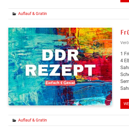
Auflauf & Gratin
Fr
Verö
1 Fr
4 Eß
Sahn
Sche
Semm
Sahn
WE
Auflauf & Gratin