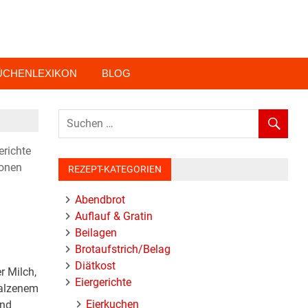
ÜCHENLEXIKON
BLOG
erichte
ionen
REZEPT-KATEGORIEN
Abendbrot
Auflauf & Gratin
Beilagen
Brotaufstrich/Belag
Diätkost
r Milch,
Eiergerichte
salzenem
Eierkuchen
und