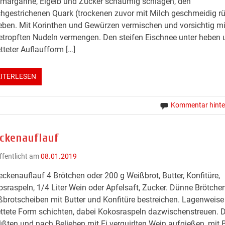
margarine, Eigelb und Zucker schaumig schlagen, den
hgestrichenen Quark (trockenen zuvor mit Milch geschmeidig r
ben. Mit Korinthen und Gewürzen vermischen und vorsichtig mi
tropften Nudeln vermengen. Den steifen Eischnee unter heben 
tteter Auflaufform […]
ITERLESEN
Kommentar hinte
ckenauflauf
ffentlicht am
08.01.2019
ckenauflauf 4 Brötchen oder 200 g Weißbrot, Butter, Konfitüre,
sraspeln, 1/4 Liter Wein oder Apfelsaft, Zucker. Dünne Brötchen
brotscheiben mit Butter und Konfitüre bestreichen. Lagenweise 
ttete Form schichten, dabei Kokosraspeln dazwischenstreuen. 
ßten und nach Belieben mit Ei verquirlten Wein aufgießen, mit B