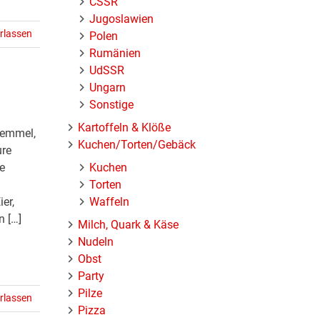
ČSSR
Jugoslawien
rlassen
Polen
Rumänien
UdSSR
Ungarn
Sonstige
Kartoffeln & Klöße
Semmel,
Kuchen/Torten/Gebäck
ure
Kuchen
e
Torten
Waffeln
er,
n […]
Milch, Quark & Käse
Nudeln
Obst
Party
Pilze
rlassen
Pizza