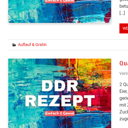
betu
[…]
WE
Auflauf & Gratin
Qu
Verö
2 Qu
Eier
geri
mit 
Zuck
zuge