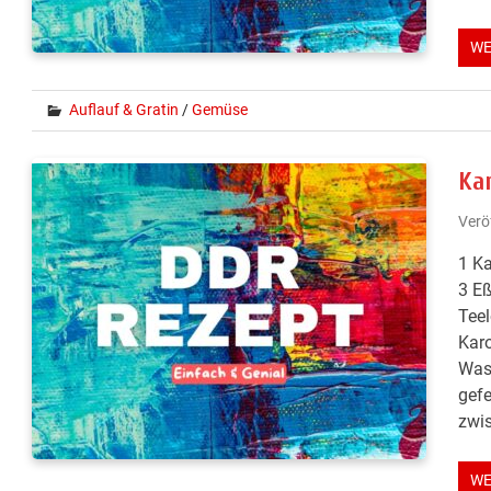
WE
Auflauf & Gratin
/
Gemüse
Ka
Verö
1 Ka
3 Eß
Teel
Karo
Wass
gefe
zwis
WE