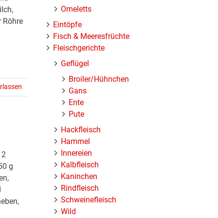
Omeletts
lch,
r Röhre
Eintöpfe
Fisch & Meeresfrüchte
Fleischgerichte
Geflügel
Broiler/Hühnchen
rlassen
Gans
Ente
Pute
Hackfleisch
Hammel
Innereien
 2
Kalbfleisch
50 g
Kaninchen
en,
Rindfleisch
d
Schweinefleisch
heben,
Wild