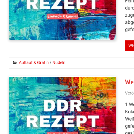
Fein
durc
zuge
abge
gefe
WE
Auflauf & Gratin
/
Nudeln
We
Verö
1 We
Koko
Weiß
gefe
gesü