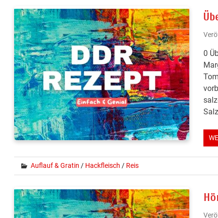
Üb
Verö
0 Üb
Marg
Toma
vorb
salz
Salz
WE
Auflauf & Gratin
/
Hackfleisch
/
Reis
Hö
Verö