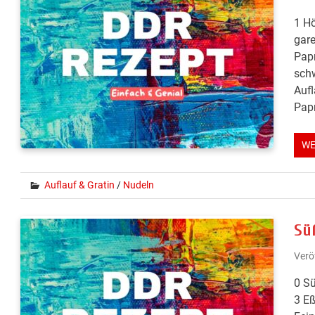
1 Hö
gare
Papr
schw
Aufl
Papr
WE
Auflauf & Gratin
/
Nudeln
Sü
Verö
0 Sü
3 Eß