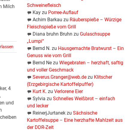
Schweinefleisch
h Milch
Kay
zu
Porree-Auflauf
Achim Barkau
zu
Räuberspieße – Würzige
Fleischspieße vom Grill
Diana bruhn Bruhn
zu
Gulaschsuppe
„Lumpi“
rlassen
Bernd N.
zu
Hausgemachte Bratwurst – Ein
Genuss wie vom Grill
Bernd Ne
zu
Wiegebraten – herzhaft, saftig
und voller Geschmack
Severus.Granger@web.de
zu
Klitscher
(Erzgebirgische Kartoffelpuffer)
ker, 4
Kurt K.
zu
Verlorene Eier
,
Sylvia
zu
Schnelles Weißbrot – einfach
den und
und lecker
n
ReinerjJurtanek
zu
Sächsische
scheiben
Kartoffelsuppe – Eine herzhafte Mahlzeit aus
der DDR-Zeit