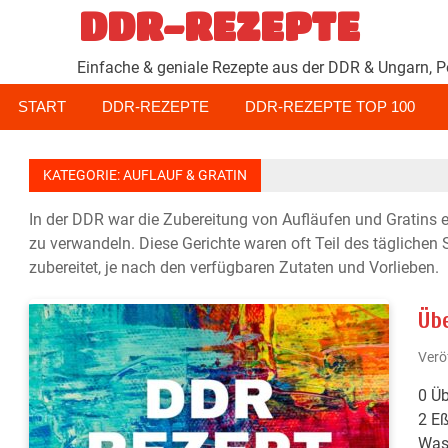
Zum
DDR-REZEPTE
Inhalt
springen
Einfache & geniale Rezepte aus der DDR & Ungarn, P
START
DDR-REZEPTE
DDR-REZEPTE TOP 100
KATEGORIE:
AUFLAUF & GRATIN
In der DDR war die Zubereitung von Aufläufen und Gratins ei
zu verwandeln. Diese Gerichte waren oft Teil des täglichen
zubereitet, je nach den verfügbaren Zutaten und Vorlieben.
Üb
Verö
0 Üb
2 Eß
Wass