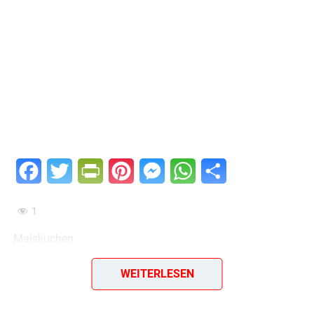
Facebook
Twitter
PrintFriendly
Pinterest
Messenger
WhatsApp
Teilen
1
Maiskuchen
1 kg Maismehl wird durchgesiebt (vorher kosten, ob es
WEITERLESEN
nicht bitter ist) und mit etwas Salz, 80 g Zucker, ferner 100
g Fett verrührt. Der Teig wird in einen Kochtopf gegeben