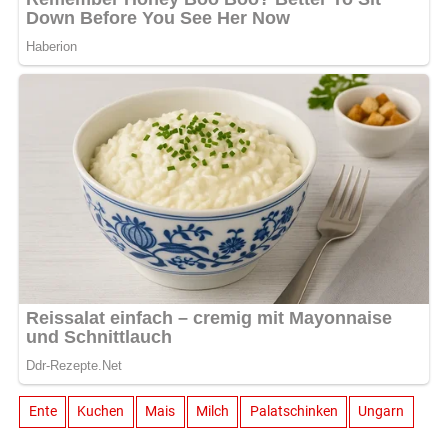
Ente
Kuchen
Mais
Milch
Palatschinken
Ungarn