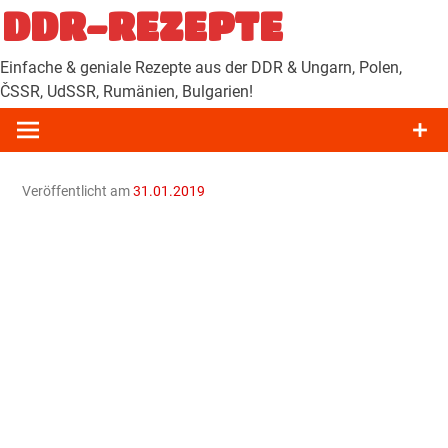
Zum
DDR-REZEPTE
Inhalt
springen
Einfache & geniale Rezepte aus der DDR & Ungarn, Polen,
ČSSR, UdSSR, Rumänien, Bulgarien!
Veröffentlicht am
31.01.2019