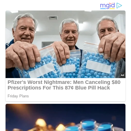
und mit genügend lauwarmer Milch tüchtig so verarbeitet,
daß er so fest wie der Palatschinkenteig, oder noch etwas
fester wird. Es werden noch 20 g in Milch eingeweichte
Hefe zum Teig gemischt, den man an einem warmen Ort.
aufgehen läßt. Der aufgegangene Teig wird in ein mit Fett
bestrichenes Backblech gegossen und in der Röhre bei
langsamem Feuer eine Stunde lang schön
braungebacken.
[Nach: Kochbuch für Feinschmecker » Corvina-Verlag Budapest, Ungarn 1957]
4/5
(2 Bewertung)