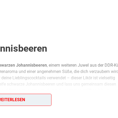
annisbeeren
hwarzen Johannisbeeren
, einem weiteren Juwel aus der DDR-K
eerenaroma und einer angenehmen Süße, die dich verzaubern wir
eine Lieblingscocktails verwendet – dieser Likör ist vielseitig
 reife schwarze Johannisbeeren und lass uns gemeinsam diesen
t auf Pinterest zu pinnen, damit du es immer griffbereit hast, we
berkommt!
EITERLESEN
eeren für eine große Flasche voller intensiver Genüsse!