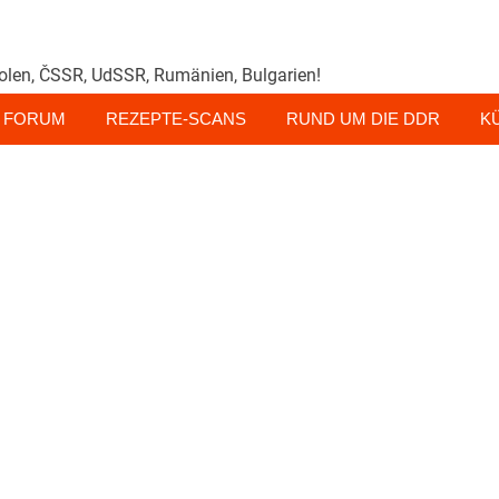
olen, ČSSR, UdSSR, Rumänien, Bulgarien!
FORUM
REZEPTE-SCANS
RUND UM DIE DDR
K