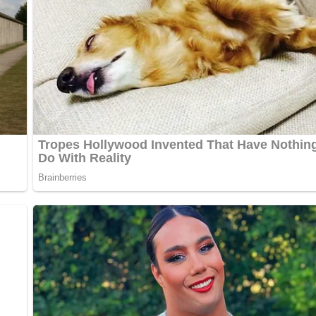
dagentur PantherMedia / zoryanchik