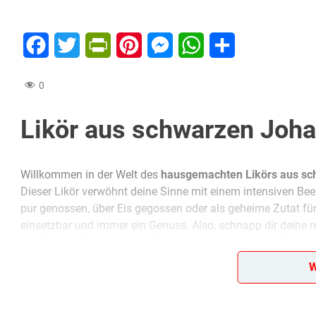
Facebook
Twitter
PrintFriendly
Pinterest
Messenger
WhatsApp
Teilen
0
Likör aus schwarzen Joh
Willkommen in der Welt des
hausgemachten Likörs aus sc
Dieser Likör verwöhnt deine Sinne mit einem intensiven B
pur genossen, über Eis gegossen oder als geheime Zutat für d
einsetzbar und immer ein Genuss. Also, schnapp dir deine
köstlichen Likör zubereiten! Und vergiss nicht, dieses Rezep
die Sehnsucht nach dem intensiven Geschmack der DDR ü
W
Anzahl der Portionen:
Dieses Rezept zaubert genug Likör aus schwarzen Johannisb