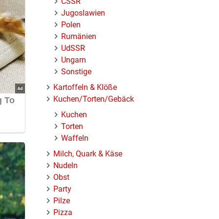
ČSSR
Jugoslawien
Polen
Rumänien
UdSSR
Ungarn
Sonstige
Kartoffeln & Klöße
Kuchen/Torten/Gebäck
Kuchen
Torten
Waffeln
Milch, Quark & Käse
Nudeln
Obst
Party
Pilze
Pizza