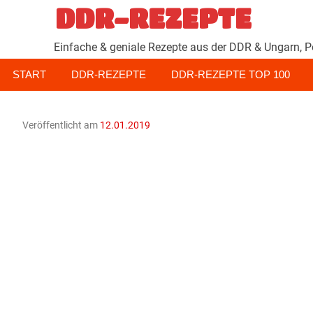
Zum
DDR-REZEPTE
Inhalt
springen
Einfache & geniale Rezepte aus der DDR & Ungarn, P
START
DDR-REZEPTE
DDR-REZEPTE TOP 100
Veröffentlicht am
12.01.2019