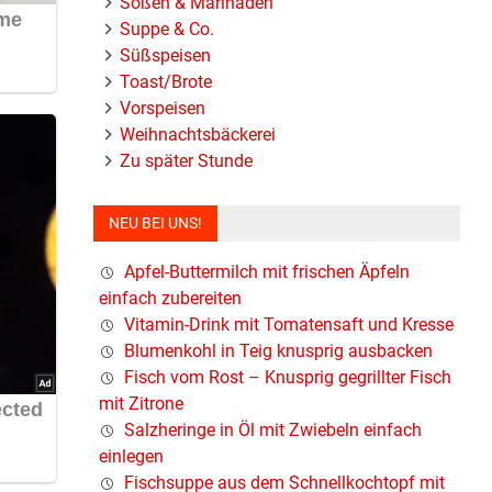
Soßen & Marinaden
Suppe & Co.
Süßspeisen
Toast/Brote
Vorspeisen
Weihnachtsbäckerei
Zu später Stunde
NEU BEI UNS!
Apfel-Buttermilch mit frischen Äpfeln
einfach zubereiten
Vitamin-Drink mit Tomatensaft und Kresse
Blumenkohl in Teig knusprig ausbacken
Fisch vom Rost – Knusprig gegrillter Fisch
mit Zitrone
Salzheringe in Öl mit Zwiebeln einfach
einlegen
den Fall
Fischsuppe aus dem Schnellkochtopf mit