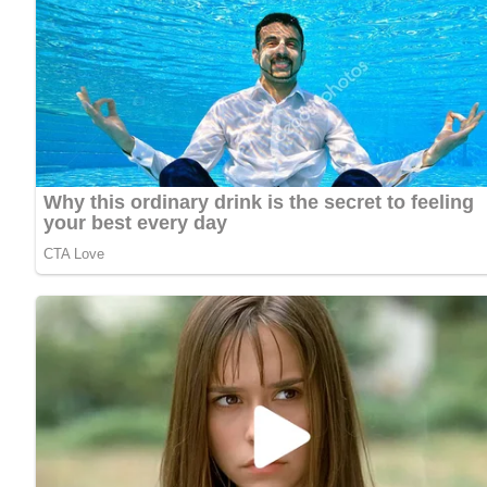
Küchenutensilien:
Rumtopf
Tuch zum Abseihen
Saubere Flaschen zum Abfüllen
Tipps zum Rezept: