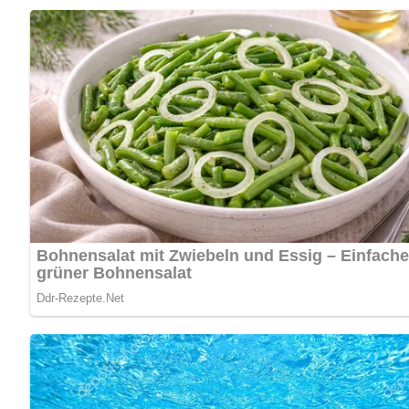
wert!
Nährwertangaben (pro Portion):
Kalorien: 120 kcal
Kohlenhydrate: 15 g
Zucker: 12 g
Fett: 0 g
Eiweiß: 0 g
Zubereitungszeit:
Die Zubereitung dieses Likörs dauert etwa 2 Monate, aber 
Haltbarkeit und Aufbewahrung:
Bewahre den Likör aus schwarzen Johannisbeeren an einem k
bereiten. Aber sei gewarnt – er könnte schneller leer sein, al