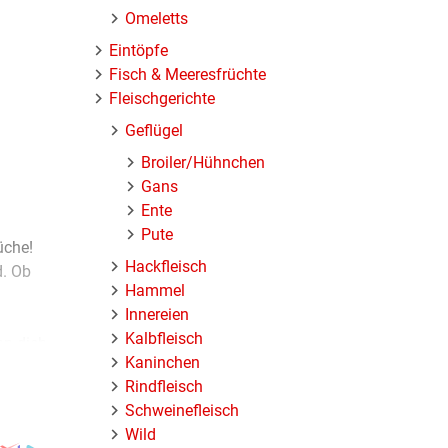
Omeletts
Eintöpfe
Fisch & Meeresfrüchte
Fleischgerichte
Geflügel
Broiler/Hühnchen
Gans
Ente
Pute
üche!
Hackfleisch
d. Ob
Hammel
Innereien
Kalbfleisch
nn dich
Kaninchen
Rindfleisch
Schweinefleisch
Wild