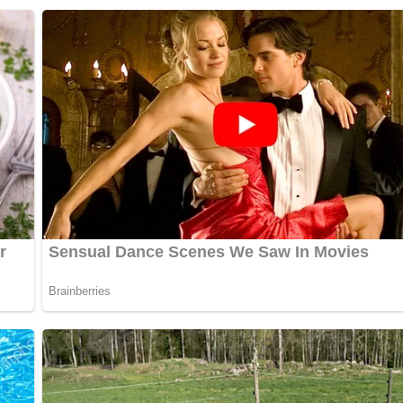
der Geschmack wird dich für deine Geduld belohnen!
ühlen, dunklen Ort auf und er wird dir für viele Monate Genus
s du denkst!