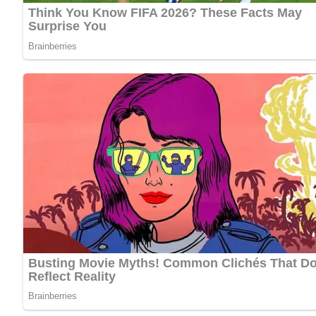
Zusätzliche Zutaten hinzufügen:
Gib die Himbeeren und die Nelken zu den Johannisbeere
Gieße den Weinbrand über die Früchte.
Reifen lassen:
Rühre alles gut um und binde den Rumtopf gut zu. Lass
Abseihen und süßen:
Gieße die Mischung durch ein Tuch und presse den Saft 
Koche den Zucker mit 1/8 Liter Wasser auf und lass ih
Abfüllen und Etikettieren:
Fülle den Likör in saubere Flaschen, versehe sie mit einem
Schwierigkeit des Rezepts:
Die Zubereitung dieses Likörs e