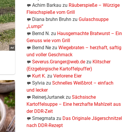
Achim Barkau
zu
Räuberspieße – Würzige
Fleischspieße vom Grill
Diana bruhn Bruhn
zu
Gulaschsuppe
„Lumpi“
Bernd N.
zu
Hausgemachte Bratwurst – Ein
Genuss wie vom Grill
Bernd Ne
zu
Wiegebraten – herzhaft, saftig
und voller Geschmack
Severus.Granger@web.de
zu
Klitscher
(Erzgebirgische Kartoffelpuffer)
Kurt K.
zu
Verlorene Eier
Sylvia
zu
Schnelles Weißbrot – einfach
und lecker
ReinerjJurtanek
zu
Sächsische
Kartoffelsuppe – Eine herzhafte Mahlzeit aus
der DDR-Zeit
Smegmata
zu
Das Originale Jägerschnitzel
nach DDR-Rezept