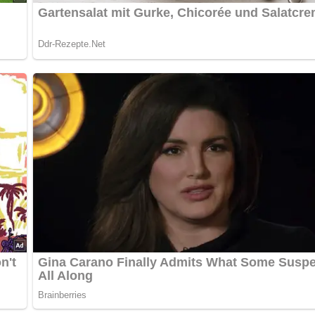
n in den Rumtopf.
 die Mischung etwa 2 Monate ziehen.
unter leichtem Druck heraus.
n abkühlen. Gib ihn dann zum Johannisbeerschnaps.
 Etikett und verschließe sie gut.
rfordert ein wenig Geduld, aber das Ergebnis ist die Mühe auf je