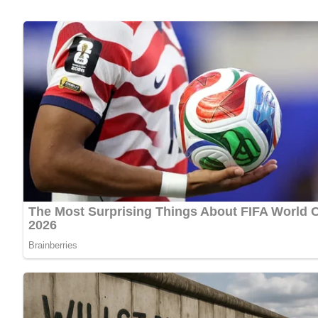
Zutaten für den Likör aus schwa
500 g reife schwarze Johannisbeeren
100 g Himbeeren
2 Nelken
1 Liter Weinbrand
250 g Zucker