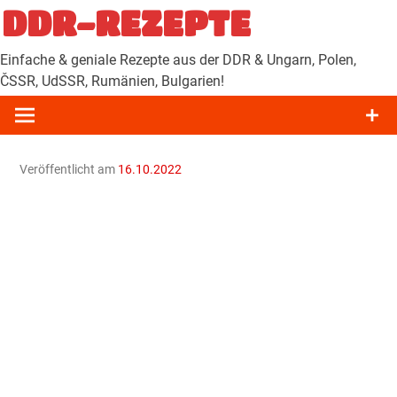
Zum
DDR-REZEPTE
Inhalt
springen
Einfache & geniale Rezepte aus der DDR & Ungarn, Polen,
ČSSR, UdSSR, Rumänien, Bulgarien!
Veröffentlicht am
16.10.2022