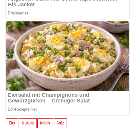
Eier
Kürbis
Milch
Salz