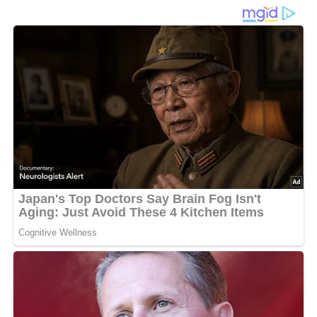
Ein einfaches & geniales Rezept aus dem Jahr 1961
Diese Zutaten brauchen wir…
1 Pfund gereinigter Kürbis
2 Eier
Salz
100 g glattes Mehl
1/8 Liter Milch
150 g Fett
Lob, Kritik, Fragen oder Anregungen zum Rezept?
Dann hinterlasse doch bitte einen Kommentar am
Ende dieser Seite & auch eine Bewertung!
Und so wird es gemacht…