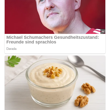
Den Kürbis reinigen wir, entfernen die Kerne, schneiden ihn
in ungefähr 3/4 cm dicke Scheiben. Aus Ei, Milch und
Mehl machen wir einen Teig wie für Tropfteig und salzen.
Die Scheiben tauchen wir in den Teig und backen sie in
sehr heißem Fett aus. Wir servieren sie mit Kartoffelbrei.
Nach: Gut gekocht, schnell serviert, Artia Verlag Prag, 1961
Abonniere jetzt unseren Newsletter!
Kein Spam, kein Bullshit, keine Weitergabe deiner Mailadresse an Dritte!
Jetzt Sterne vergeben – Rezept