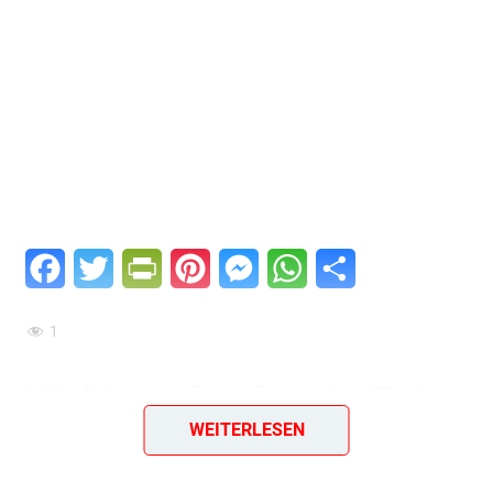
Facebook
Twitter
PrintFriendly
Pinterest
Messenger
WhatsApp
Teilen
1
Kürbis gebacken in Teig
WEITERLESEN
(paniert)