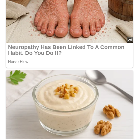
Für ein besonders gutes Ergebnis sollte der Rettich
möglichst fein geraspelt werden, damit er sich optimal mit
den Kartoffeln verbindet. Ein kurzer Moment zum
Durchziehen hilft dabei, dass sich die Geschmacksnoten
vollständig entfalten. Wer den Salat variieren möchte,
kann ihn zusätzlich mit
Paprika
oder
Pfeffer
verfeinern
und so die Würze individuell anpassen.
Kalorien pro Portion:
ca. 260 kcal
Zubereitungszeit:
ca. 25 Minuten
Schwierigkeitsgrad:
★☆☆☆☆ (1 von 5)