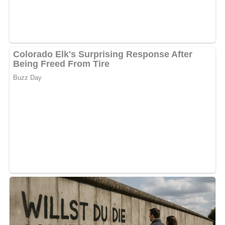
eine Bewertung am Ende dieser Seite.
Zubereitung
Die gekochten und geschälten Kartoffeln in Würfel oder
Scheiben schneiden.
Geraspelten Rettich, gehackte Zwiebel, saure Sahne
und Öl zugeben.
Locker untereinander mengen und mit Salz und Zucker,
nach Belieben auch mit Paprika oder Pfeffer
abschmecken.
Kennst du schon unser tolles DDR-Quiz?
Was weißt du
noch alles über die DDR?
Teste dein Wissen jetzt!
Pin mich!