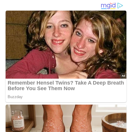
feiner Schärfe und
cremiger Note
Der
Kartoffelsalat mit Rettich
verbindet eine angenehme
Cremigkeit
mit der charakteristischen
leichten Schärfe
des Rettichs und ergibt so ein besonders ausgewogenes
Geschmackserlebnis. Die Kombination aus
zarten
Kartoffeln
,
frisch geraspeltem Rettich
und einer milden
Sahnebasis
sorgt für einen Salat, der gleichzeitig
kräftig
,
frisch
und angenehm
würzig
wirkt.
Der Rettich bringt eine dezente, natürliche Schärfe ins
Spiel, die durch die Zugabe von
saure Sahne
sanft
abgemildert wird. So entsteht eine harmonische Balance
zwischen
Frische
,
Würze
und einer leicht
cremigen
Konsistenz
. Ein wenig
Öl
unterstützt die Bindung und
sorgt dafür, dass sich die Aromen gleichmäßig verteilen.