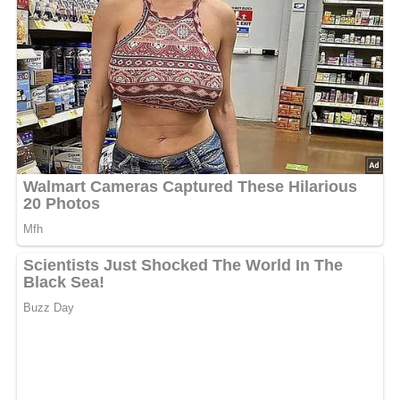
Zutaten für den Kartoffelsalat
mit Rettich
1 kg Kartoffeln
1 schwarzer Winterrettich
1 Zwiebel
4 Eßlöffel saure Sahne
Öl
Salz
Zucker
Lob, Kritik, Fragen oder Anregungen zum Rezept?
Dann hinterlasse doch bitte einen Kommentar & auch