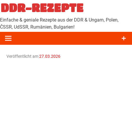
Zum
DDR-REZEPTE
Inhalt
springen
Einfache & geniale Rezepte aus der DDR & Ungarn, Polen,
ČSSR, UdSSR, Rumänien, Bulgarien!
Veröffentlicht am
27.03.2026