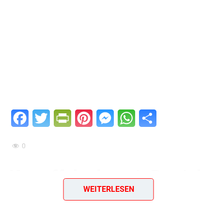
Facebook
Twitter
PrintFriendly
Pinterest
Messenger
WhatsApp
Teilen
0
Kartoffelsalat mit Rettich
WEITERLESEN
– Würziger Salat mit