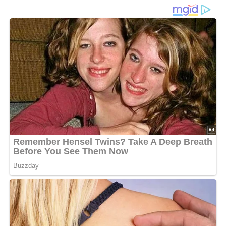
600 g Hallimasche
100 g Schmalz
1 Zwiebel
Kümmel
Salz
Lob, Kritik, Fragen oder Anregungen zum Rezept?
Dann hinterlasse doch bitte einen Kommentar am
Ende dieser Seite & auch eine Bewertung!
Und so wird es gemacht…
Schmalz zerlassen, 1 Prise Kümmel und geschnittene
Zwiebel zugeben und gelb werden lassen. Geputzte
kleingeschnittene Pilze zur Zwiebel geben, salzen und
gardünsten.