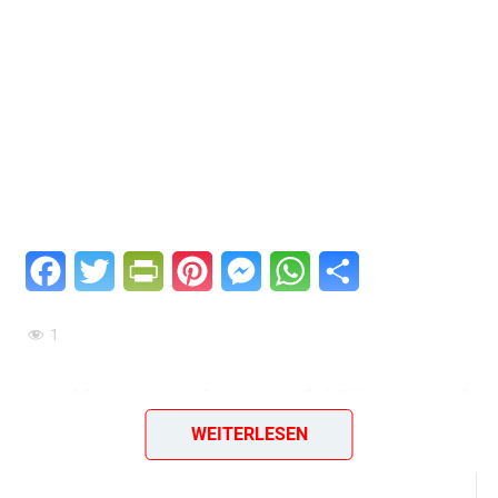
Facebook
Twitter
PrintFriendly
Pinterest
Messenger
WhatsApp
Teilen
1
Hallimasche auf Kümmel
WEITERLESEN
Diese Zutaten brauchen wir…