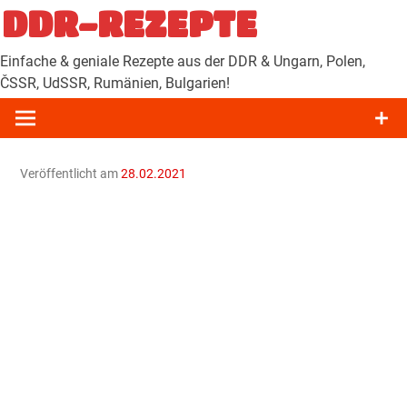
Zum
DDR-REZEPTE
Inhalt
springen
Einfache & geniale Rezepte aus der DDR & Ungarn, Polen,
ČSSR, UdSSR, Rumänien, Bulgarien!
Veröffentlicht am
28.02.2021