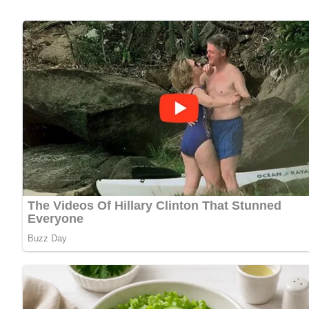
und für ein sättigendes Ergebnis sorgen. Die Suppe lässt 
Geschmack.
Kalorien pro Portion:
ca.
260 kcal
Zubereitungszeit:
ca.
90 Minuten
(inklusive Einweichzeit)