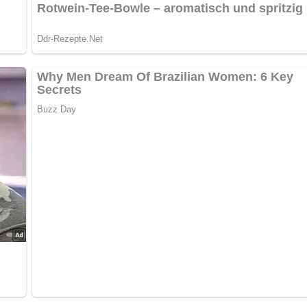
nterlasse doch bitte einen Kommentar am Ende dieser Seite & a
Kein Spam, kein Bullshit, keine Weitergabe deiner Mail-
Adresse an Dritte, jederzeit kündbar.
schen und einige Stunden in lauwarmem Wasser einweichen.
eputzten Möhren hinzugeben, zum Schluß die über der Gasflamm
 zufügen.
hacken und in die Brühe geben.
uppe geben und aufkochen.
ignudeln servieren.
etragen, besonders in Mittelpolen. Manche Hausfrauen geben 