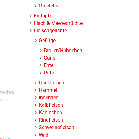
Omeletts
Eintöpfe
Fisch & Meeresfrüchte
Fleischgerichte
Geflügel
Broiler/Hühnchen
Gans
Ente
Pute
Hackfleisch
Hammel
ze ihre
Innereien
roma.
Kalbfleisch
Kaninchen
Rindfleisch
Schweinefleisch
ngenehm
Wild
ehmen