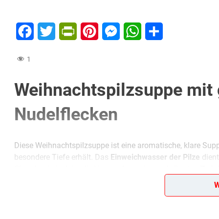
Facebook
Twitter
PrintFriendly
Pinterest
Messenger
WhatsApp
Teilen
1
Weihnachtspilzsuppe mit 
Nudelflecken
Diese Weihnachtspilzsuppe ist eine aromatische, klare Sup
besondere Tiefe erhält. Das
Einweichwasser der Pilze
dient
Charakteristisch ist die Verwendung einer
gebräunten Zwieb
herzhafte Note verleiht.
W
Die Kombination aus
Möhren
, fein gehackten Pilzstücken 
rund, ohne sie schwer wirken zu lassen. Besonders gut ha