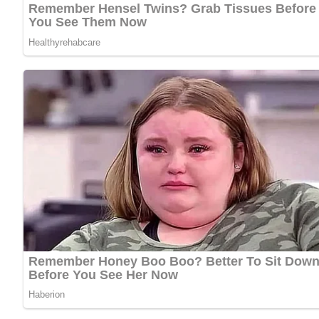
Lob, Kritik, Fragen oder Anregungen zum Rezept? Dann hi
eine Bewertung!
Und so wird es gemacht…
Die Pilze gründlich in mehrmals erneuertem Wasser wa
Dann im selben Wasser zugedeckt kochen.
Die halbgaren Pilze salzen und die gewaschenen und g
in einer trockenen Pfanne gebräunte Zwiebel mit Schale
Sind die Pilze weich, den Sud durchseihen.
Einen Teil der Pilze (die Stiele und kleineren Hüte) klein
Das Mehl mit der Butter in einer Pfanne bräunen, zur S
Die Pilzsuppe mit hausgemachten Nudelflecken oder Fert
Diese Suppe wird am häufigsten am Weihnachtsabend aufg
Speisewürze zu.