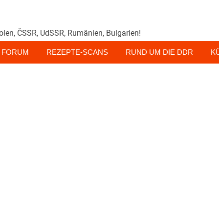
olen, ČSSR, UdSSR, Rumänien, Bulgarien!
FORUM
REZEPTE-SCANS
RUND UM DIE DDR
K