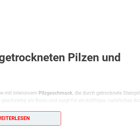
getrockneten Pilzen und
pe mit intensivem
Pilzgeschmack
, die durch getrocknete Steinpil
 gleichzeitig als Basis und sorgt für ein kräftiges, natürliches A
el mit Schale
, die der Suppe eine warme Farbe und eine leicht
EITERLESEN
und einer dezenten
Mehlschwitze mit Butter
macht die Suppe a
rmonieren
hausgemachte Nudelflecke
, da sie den Pilzsud aufn