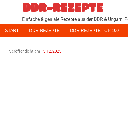
Zum
DDR-REZEPTE
Inhalt
springen
Einfache & geniale Rezepte aus der DDR & Ungarn, P
START
DDR-REZEPTE
DDR-REZEPTE TOP 100
Veröffentlicht am
15.12.2025