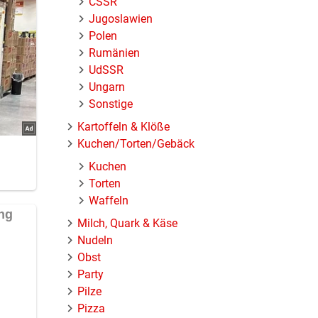
ČSSR
Jugoslawien
Polen
Rumänien
UdSSR
Ungarn
Sonstige
Kartoffeln & Klöße
Kuchen/Torten/Gebäck
Kuchen
Torten
Waffeln
Milch, Quark & Käse
Nudeln
Obst
Party
Pilze
Pizza