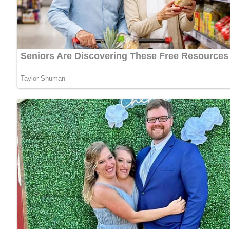
Diese Zutaten brauchen wir…
50 g getrocknete Pilze (am besten Steinpilze)
2 Möhren
1 Zwiebel
Möch
1 Eßlöffel Mehl
1 Eßlöffel Butter
Salz
eventuell 1 Brühwürfel
hausgemachte Nudelflecke oder Fertignudeln