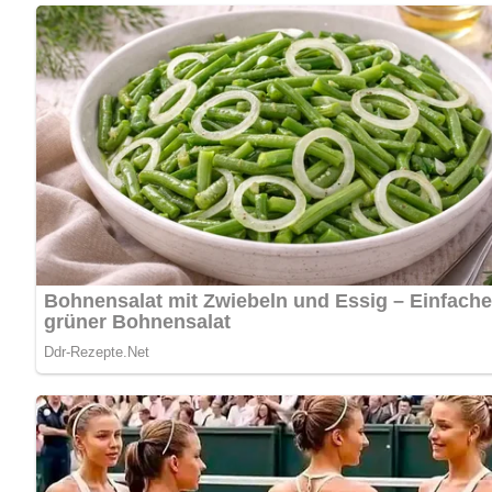
Kennst du schon unser tolles DDR-Quiz?
Was weißt du no
Pin mich!