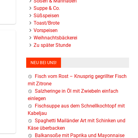
Soßen & Marinaden
Suppe & Co.
Süßspeisen
uch
Toast/Brote
Vorspeisen
Weihnachtsbäckerei
Zu später Stunde
NEU BEI UNS!
e oder
Fisch vom Rost – Knusprig gegrillter Fisch
mit Zitrone
Salzheringe in Öl mit Zwiebeln einfach
einlegen
Fischsuppe aus dem Schnellkochtopf mit
Kabeljau
Spaghetti Mailänder Art mit Schinken und
etwas
Käse überbacken
Balkansoße mit Paprika und Mayonnaise