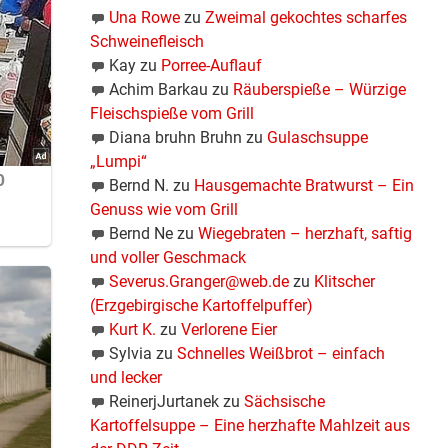
Una Rowe
zu
Zweimal gekochtes scharfes
Schweinefleisch
Kay
zu
Porree-Auflauf
Achim Barkau
zu
Räuberspieße – Würzige
Fleischspieße vom Grill
Diana bruhn Bruhn
zu
Gulaschsuppe
„Lumpi“
Bernd N.
zu
Hausgemachte Bratwurst – Ein
Genuss wie vom Grill
Bernd Ne
zu
Wiegebraten – herzhaft, saftig
und voller Geschmack
Severus.Granger@web.de
zu
Klitscher
(Erzgebirgische Kartoffelpuffer)
Kurt K.
zu
Verlorene Eier
Sylvia
zu
Schnelles Weißbrot – einfach
und lecker
ReinerjJurtanek
zu
Sächsische
Kartoffelsuppe – Eine herzhafte Mahlzeit aus