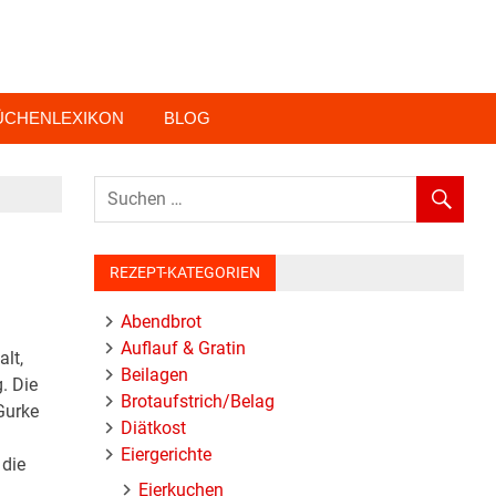
ÜCHENLEXIKON
BLOG
REZEPT-KATEGORIEN
Abendbrot
Auflauf & Gratin
lt,
Beilagen
. Die
Brotaufstrich/Belag
Gurke
Diätkost
Eiergerichte
 die
Eierkuchen