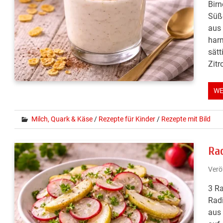
Birn
Süß
aus 
harm
sätt
Zitr
WE
Milch, Quark & Käse
/
Rezepte für Kinder
/
Rezepte mit Bild
Ra
Verö
3 Ra
Radi
aus 