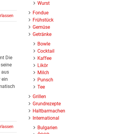
Wurst
Fondue
rlassen
Frühstück
Gemüse
Getränke
Bowle
Cocktail
mt Die
Kaffee
 seine
Likör
n aus
Milch
 ein
Punsch
matisch
Tee
Grillen
Grundrezepte
Haltbarmachen
International
rlassen
Bulgarien