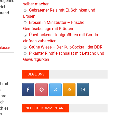
ewogenes
selber machen
icht
Gebratener Reis mit Ei, Schinken und
hrend
Erbsen
Erbsen in Minzbutter – Frische
Gemüsebeilage mit Kräutern
Überbackene Honigmöhren mit Gouda
einfach zubereiten
Grüne Wiese – Der Kult-Cocktail der DDR
rlassen
Pikanter Rindfleischsalat mit Letscho und
Gewürzgurken
FOLGE UNS!
t mit
s
ihre
rch
ch es
NEUESTE KOMMENTARE
nd