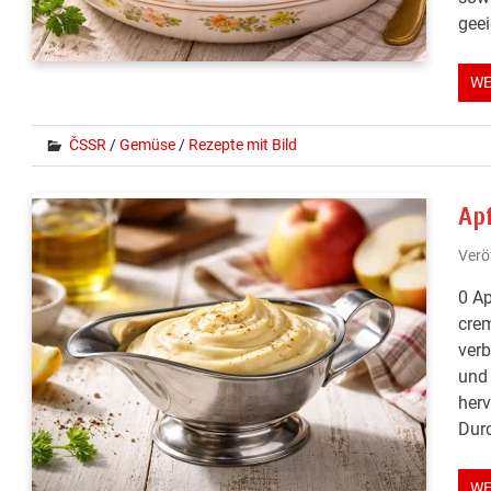
geei
WE
ČSSR
/
Gemüse
/
Rezepte mit Bild
Ap
Verö
0 Ap
crem
verb
und 
herv
Durc
WE