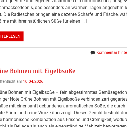
 saftige Birne und ergeben zusammen ein harmonisches, ausg
chmackserlebnis, das besonders an warmen Tagen angenehm le
t. Die Radieschen bringen eine dezente Schärfe und Frische, wä
Birne mit ihrer natürlichen Süße für einen […]
ITERLESEN
Kommentar hinte
üne Bohnen mit Eigelbsoße
ffentlicht am
10.04.2026
rüne Bohnen mit Eigelbsoße – fein abgestimmtes Gemüsegerich
iger Note Grüne Bohnen mit Eigelbsoße verbinden zart gegarte
se mit einer sanft gebundenen, aromatischen Soße, die durch 
hte Säure und feine Würze überzeugt. Dieses Gericht besticht du
e harmonische Kombination aus Frische und Cremigkeit, wodur
hl als Beilage als auch als eigenständige Mahlzeit hervorrage