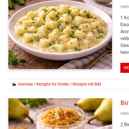
Verö
1 Ko
Eiso
Arom
verb
Gesa
herv
WE
Gemüse
/
Rezepte für Kinder
/
Rezepte mit Bild
Bi
Verö
2 Bi