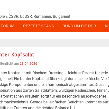
olen, ČSSR, UdSSR, Rumänien, Bulgarien!
FORUM
REZEPTE-SCANS
RUND UM DIE DDR
K
nter Kopfsalat
ffentlicht am
28.04.2026
nter Kopfsalat mit frischem Dressing – leichtes Rezept für jede
genheit Ein bunter Kopfsalat überzeugt durch seine frische Vielfa
ckige Komponenten und ein harmonisch abgestimmtes Dressing
ination aus zarten Salatblättern, würzigen Radieschen, feiner 
aromatischen Kräutern sorgt für ein besonders ausgewogenes
hmackserlebnis. Gerade bei einfachen Gerichten kommt es auf
ität der Zutaten und die richtige Balance […]