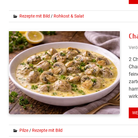
Rezepte mit Bild
/
Rohkost & Salat
Ch
Verö
2 Ch
Cham
fein
zart
harm
wirk
WE
Pilze
/
Rezepte mit Bild