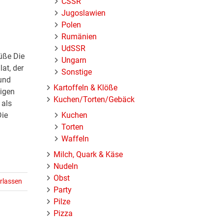
ČSSR
Jugoslawien
Polen
Rumänien
UdSSR
üße Die
Ungarn
at, der
Sonstige
 und
Kartoffeln & Klöße
igen
Kuchen/Torten/Gebäck
 als
Kuchen
Die
Torten
Waffeln
Milch, Quark & Käse
Nudeln
Obst
rlassen
Party
Pilze
Pizza