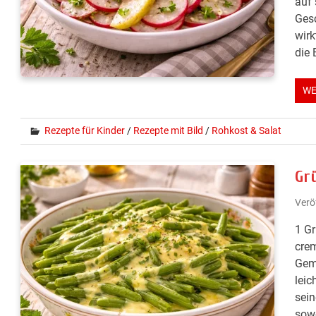
auf
Ges
wirk
die 
WE
Rezepte für Kinder
/
Rezepte mit Bild
/
Rohkost & Salat
Gr
Verö
1 G
crem
Gemü
leic
sein
sowo