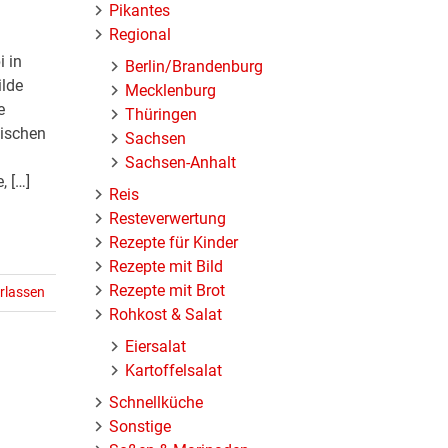
Pikantes
Regional
 in
Berlin/Brandenburg
ilde
Mecklenburg
e
Thüringen
nischen
Sachsen
Sachsen-Anhalt
, […]
Reis
Resteverwertung
Rezepte für Kinder
Rezepte mit Bild
Rezepte mit Brot
rlassen
Rohkost & Salat
Eiersalat
Kartoffelsalat
Schnellküche
Sonstige