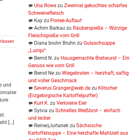
Una Rowe
zu
Zweimal gekochtes scharfes
Schweinefleisch
Kay
zu
Porree-Auflauf
Achim Barkau
zu
Räuberspieße – Würzige
Fleischspieße vom Grill
rlassen
Diana bruhn Bruhn
zu
Gulaschsuppe
„Lumpi“
Bernd N.
zu
Hausgemachte Bratwurst – Ein
Genuss wie vom Grill
Bernd Ne
zu
Wiegebraten – herzhaft, saftig
und voller Geschmack
e und
Severus.Granger@web.de
zu
Klitscher
onnaise
(Erzgebirgische Kartoffelpuffer)
äure
Kurt K.
zu
Verlorene Eier
Sylvia
zu
Schnelles Weißbrot – einfach
st.
und lecker
eht […]
ReinerjJurtanek
zu
Sächsische
Kartoffelsuppe – Eine herzhafte Mahlzeit aus