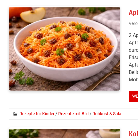
Ap
Verö
2 Ap
Apfe
durc
Fris
Äpfe
Beil
Möh
WE
Rezepte für Kinder
/
Rezepte mit Bild
/
Rohkost & Salat
Ko