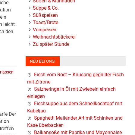
Soßen & Marinaden
iche
Suppe & Co.
ation
Süßspeisen
ein
Toast/Brote
 leicht
Vorspeisen
rch den
Weihnachtsbäckerei
Zu später Stunde
NEU BEI UNS!
rlassen
Fisch vom Rost – Knusprig gegrillter Fisch
mit Zitrone
Salzheringe in Öl mit Zwiebeln einfach
einlegen
Fischsuppe aus dem Schnellkochtopf mit
Kabeljau
ärfe Der
Spaghetti Mailänder Art mit Schinken und
tion
Käse überbacken
treffen
Balkansoße mit Paprika und Mayonnaise