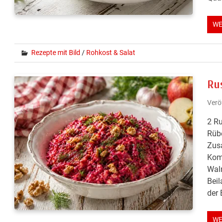
WE
Rezepte mit Bild
/
Rohkost & Salat
Ru
Verö
2 Ru
Rübe
Zusa
Komb
Waln
Beil
der 
WE