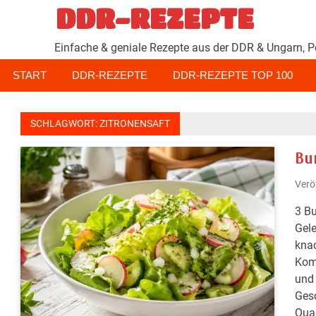
Zum
DDR-REZEPTE
Inhalt
springen
Einfache & geniale Rezepte aus der DDR & Ungarn, P
START
DDR-REZEPTE
DDR-REZEPTE TOP 100
SCHLAGWORT:
ZITRONENSAFT
Bu
Verö
3 Bu
Gele
kna
Komb
und 
Gesc
Qual