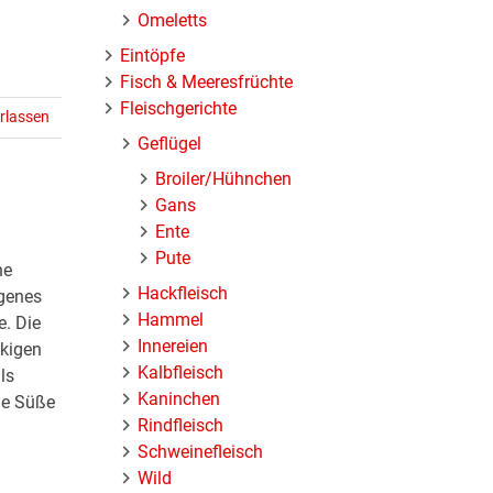
Omeletts
Eintöpfe
Fisch & Meeresfrüchte
Fleischgerichte
rlassen
Geflügel
Broiler/Hühnchen
Gans
Ente
Pute
he
Hackfleisch
ogenes
Hammel
e. Die
Innereien
ckigen
Kalbfleisch
ls
Kaninchen
che Süße
Rindfleisch
Schweinefleisch
Wild