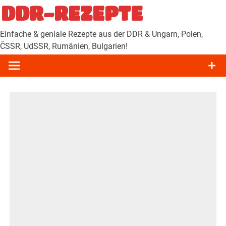
Zum
DDR-REZEPTE
Inhalt
springen
Einfache & geniale Rezepte aus der DDR & Ungarn, Polen,
ČSSR, UdSSR, Rumänien, Bulgarien!