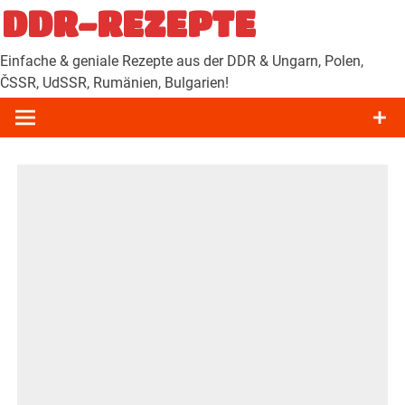
Zum
DDR-REZEPTE
Inhalt
springen
Einfache & geniale Rezepte aus der DDR & Ungarn, Polen,
ČSSR, UdSSR, Rumänien, Bulgarien!