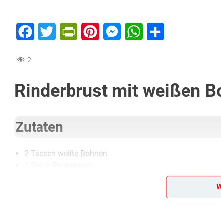
Facebook
Twitter
PrintFriendly
Pinterest
Messenger
WhatsApp
Teilen
2
Rinderbrust mit weißen 
Zutaten
2 Tassen weiße Bohnen
1 Stück Rinderbrust
1 Zwiebel
W
1 Teelöffel Senf
1 knappe Tasse Honig oder Sirup
Salz