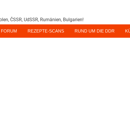
olen, ČSSR, UdSSR, Rumänien, Bulgarien!
FORUM
REZEPTE-SCANS
RUND UM DIE DDR
K