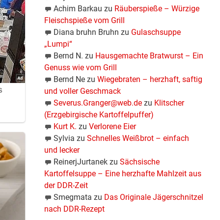
Achim Barkau
zu
Räuberspieße – Würzige
Fleischspieße vom Grill
Diana bruhn Bruhn
zu
Gulaschsuppe
„Lumpi“
Bernd N.
zu
Hausgemachte Bratwurst – Ein
Genuss wie vom Grill
Bernd Ne
zu
Wiegebraten – herzhaft, saftig
und voller Geschmack
Severus.Granger@web.de
zu
Klitscher
(Erzgebirgische Kartoffelpuffer)
Kurt K.
zu
Verlorene Eier
Sylvia
zu
Schnelles Weißbrot – einfach
und lecker
ReinerjJurtanek
zu
Sächsische
Kartoffelsuppe – Eine herzhafte Mahlzeit aus
der DDR-Zeit
Smegmata
zu
Das Originale Jägerschnitzel
nach DDR-Rezept