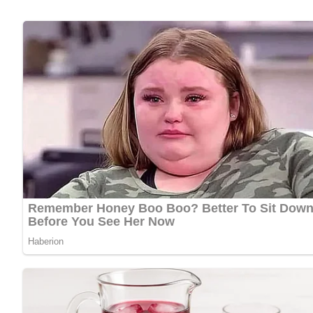
Zubereitung
Die über Nacht eingeweichten weißen Bohnen abgießen und
Alle anderen Zutaten außer Salz zufügen.
Alles auf schwacher Flamme kochen lassen.
Fast zum Schluß das Salz zufügen.
Die Flüssigkeit ist zum Schluß fast eingekocht.
Nach Belieben die Speise noch 1 knappe Stunde im Ofen ü
Nach: Eintöpfe, Aufläufe, Überbackenes, Verlag für die Frau Leipzig DDR 1982
Kennst du schon unser tolles DDR-Quiz?
Was weißt du no
Jetzt Sterne vergeben – Rezept 