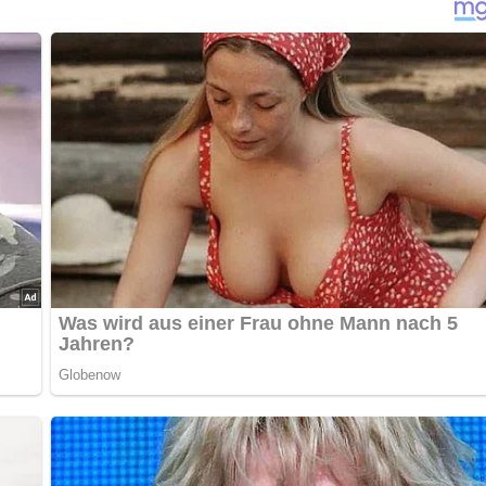
 mit frischem Wasser ansetzen.
berbräunen.
ch alles über die DDR?
Teste dein Wissen jetzt!
bewerten