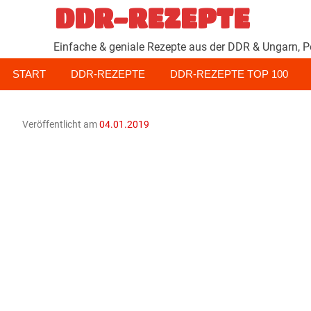
Zum
DDR-REZEPTE
Inhalt
springen
Einfache & geniale Rezepte aus der DDR & Ungarn, P
START
DDR-REZEPTE
DDR-REZEPTE TOP 100
Veröffentlicht am
04.01.2019