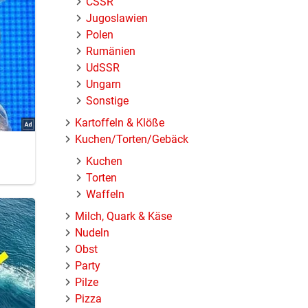
ČSSR
Jugoslawien
Polen
Rumänien
UdSSR
Ungarn
Sonstige
Kartoffeln & Klöße
Kuchen/Torten/Gebäck
Kuchen
Torten
Waffeln
Milch, Quark & Käse
Nudeln
Obst
Party
Pilze
Pizza