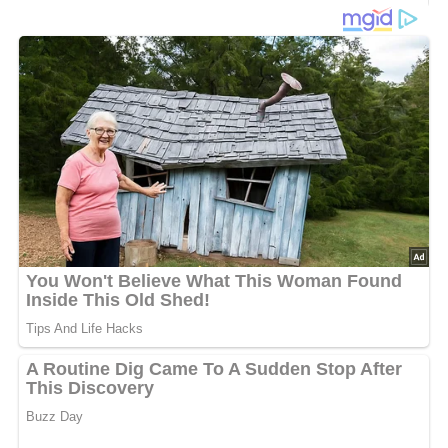
300 g Rhabarber
160 g Zucker
40 g Stärkemehl
5 g Zitronenschale
700 ml Wasser
Zubereitung
Die Rhabarberstangen werden gewaschen, geschält, in
Stücke geschnitten und in heißer Zuckerlösung
zusammen mit der Zitronenschale 10 bis 12 Minuten
gekocht.
Dann wird der Rhabarber zusammen mit dem Sud durch
ein Sieb gestrichen, alles wieder zum Kochen gebracht
und mit dem Stärkemehl angedickt.
Nach: Süsses, 2. Auflage, Verlag für die Frau, 1984, Leipzig, DDR