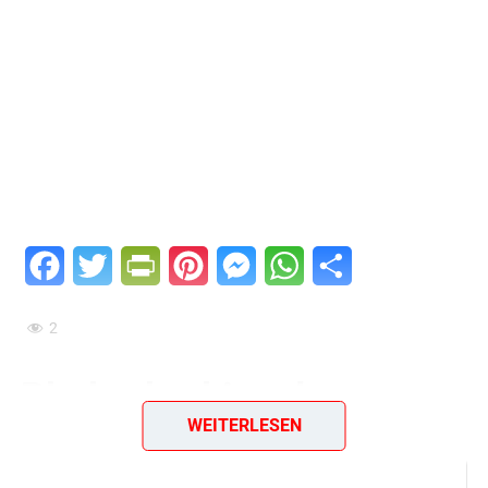
Facebook
Twitter
PrintFriendly
Pinterest
Messenger
WhatsApp
Teilen
2
Rhabarberkissel
WEITERLESEN
Zutaten