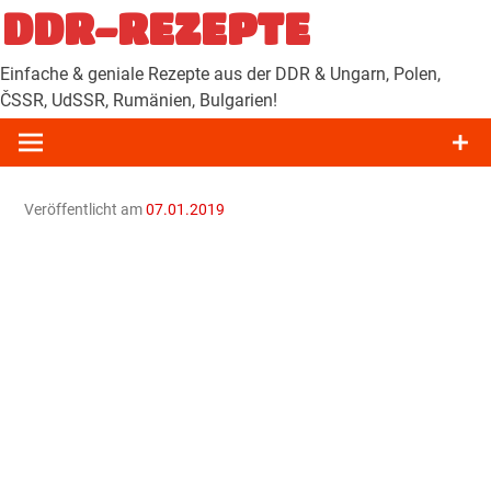
Zum
DDR-REZEPTE
Inhalt
springen
Einfache & geniale Rezepte aus der DDR & Ungarn, Polen,
ČSSR, UdSSR, Rumänien, Bulgarien!
Veröffentlicht am
07.01.2019