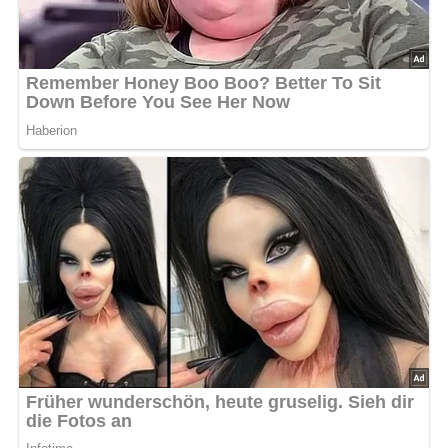
Kein Spam, kein Bullshit, keine Weitergabe deiner Mailadresse an Dritte!
Zubereitung der Knusprigen
Waffeln
Die weiche Butter oder Margarine zusammen mit dem
Zucker und den Eiern schaumig rühren.
Das Mehl mit dem Backpulver vermischen.
Das Mehl und die Flüssigkeit (Wasser und Milch) im
Wechsel unter die schaumige Butter-Zucker-Ei-
Mischung rühren, bis ein glatter Teig entsteht.
Das Waffeleisen vorheizen und leicht mit Margarine
einfetten.
Jeweils eine kleine Menge Teig in das Waffeleisen
geben und die Waffeln für 3 bis 4 Minuten goldbraun
und knusprig backen.