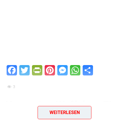
Facebook
Twitter
PrintFriendly
Pinterest
Messenger
WhatsApp
Teilen
3
Knusprige Waffeln – Ein
WEITERLESEN
Rezept aus der DDR von