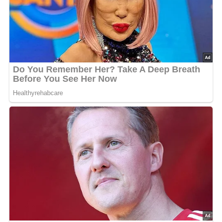
Aufbewahrung & Haltbarkeit
Die Waffeln schmecken frisch am besten. Sollten Reste
übrig bleiben, können diese in einem luftdichten Behälter
bis zu 2 Tage aufbewahrt und im Toaster oder Ofen
wieder aufgewärmt werden, um sie erneut knusprig zu
machen.
Nährwerte
Pro Waffel (bei 8 Waffeln):
Kalorien: ca. 180 kcal
Eiweiß: 4 g
Fett: 10 g
Kohlenhydrate: 18 g
Tipps für Diabetiker