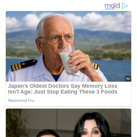
1988
Knusprige Waffeln
sind ein einfacher, aber köstlicher
Klassiker, der in der DDR sehr beliebt war. Dieses Rezept
aus dem Jahr 1988 sorgt für herrlich knusprige Waffeln,
die perfekt zum Frühstück oder als süßer Snack
zwischendurch passen. Die
Butter
oder
Margarine
verleiht
den Waffeln einen reichhaltigen Geschmack, während
Zucker
und
Vanillinzucker
für eine angenehme Süße
sorgen. Das Rezept ist unkompliziert und die Zutaten sind
einfach und erschwinglich.
Serviere die Waffeln mit
Puderzucker
, frischen Früchten
oder Sahne für einen besonderen Genuss. Alternativ
kannst du auch einen Teil des Weizenmehls durch
Stärkemehl
ersetzen, um die Waffeln noch knuspriger zu
machen.