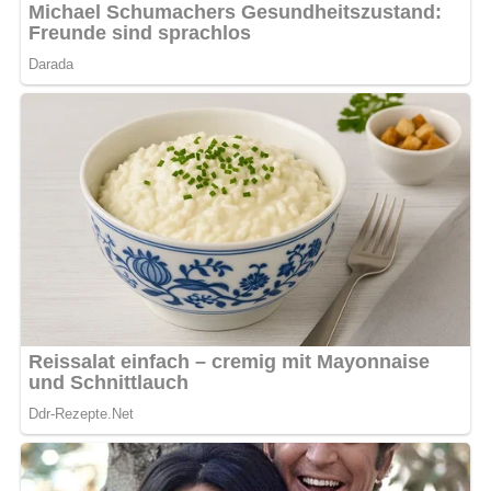
Ersetze den Zucker durch einen geeigneten Zuckerersatz
und verwende Vollkornmehl, um den Ballaststoffgehalt
der Waffeln zu erhöhen. Achte darauf, die Waffeln nicht
zu süß zu machen und sie mit frischem Obst zu servieren.
Rezepttipps:
Für besonders knusprige Waffeln kannst
du die Hälfte des Weizenmehls durch Stärkemehl
ersetzen und das Eiklar getrennt steif schlagen, bevor
du es vorsichtig unter den Teig hebst. Dadurch wird der
Teig besonders luftig und die Waffeln extra knusprig.
Nach: So schmeckt’s im Grünen, Sportverlag Berlin, DDR, 1988
Bild für dein Pinterest-Board