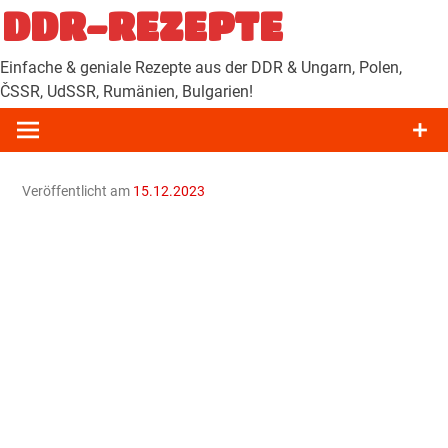
Zum
DDR-REZEPTE
Inhalt
springen
Einfache & geniale Rezepte aus der DDR & Ungarn, Polen,
ČSSR, UdSSR, Rumänien, Bulgarien!
Veröffentlicht am
15.12.2023