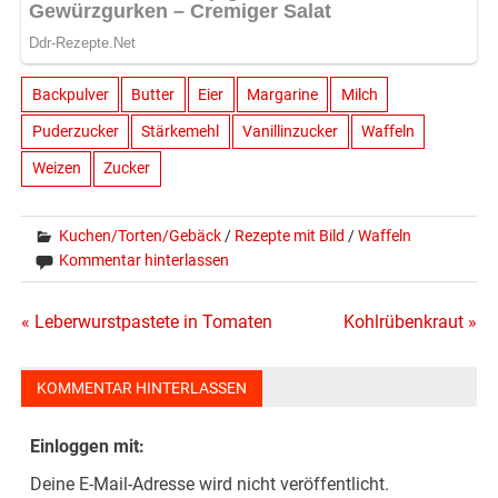
Backpulver
Butter
Eier
Margarine
Milch
Puderzucker
Stärkemehl
Vanillinzucker
Waffeln
Weizen
Zucker
Kuchen/Torten/Gebäck
/
Rezepte mit Bild
/
Waffeln
Kommentar hinterlassen
Beitragsnavigation
« Leberwurstpastete in Tomaten
Kohlrübenkraut »
KOMMENTAR HINTERLASSEN
Einloggen mit:
Deine E-Mail-Adresse wird nicht veröffentlicht.