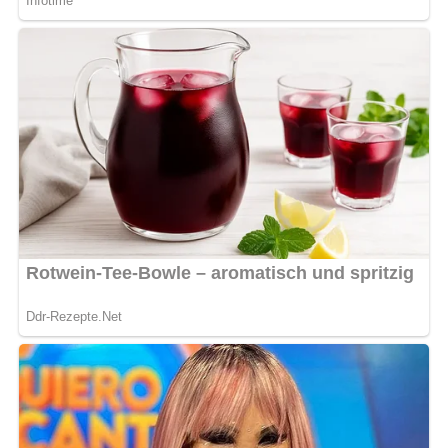
Die gebackenen Waffeln einzeln auslegen und mit
Puderzucker bestreuen.
Zubereitungszeit
Vorbereitungszeit
10 Minuten
Backzeit
20 Minuten
Gesamtzeit
30 Minuten
Benötigte Küchenutensilien
Waffeleisen – zum Backen der Waffeln
Schneebesen oder Handmixer – zum Verrühren der
Zutaten