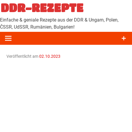
Zum
DDR-REZEPTE
Inhalt
springen
Einfache & geniale Rezepte aus der DDR & Ungarn, Polen,
ČSSR, UdSSR, Rumänien, Bulgarien!
Veröffentlicht am
02.10.2023