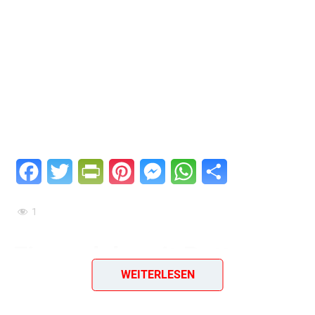
Facebook
Twitter
PrintFriendly
Pinterest
Messenger
WhatsApp
Teilen
1
Eiernudeln mit Butter
WEITERLESEN
und Käse