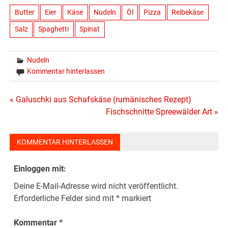
Butter
Eier
Käse
Nudeln
Öl
Pizza
Reibekäse
Salz
Spaghetti
Spinat
Nudeln
Kommentar hinterlassen
Beitragsnavigation
« Galuschki aus Schafskäse (rumänisches Rezept)
Fischschnitte Spreewälder Art »
KOMMENTAR HINTERLASSEN
Einloggen mit:
Deine E-Mail-Adresse wird nicht veröffentlicht.
Erforderliche Felder sind mit
*
markiert
Kommentar
*