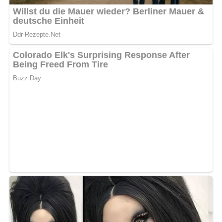
Abonniere jetzt unseren Newsletter!
Kein Spam, kein Bullshit, keine Weitergabe deiner Mailadresse an Dritte!
Jetzt Sterne vergeben – Rezept
bewerten
5/5
(5 Bewertung)