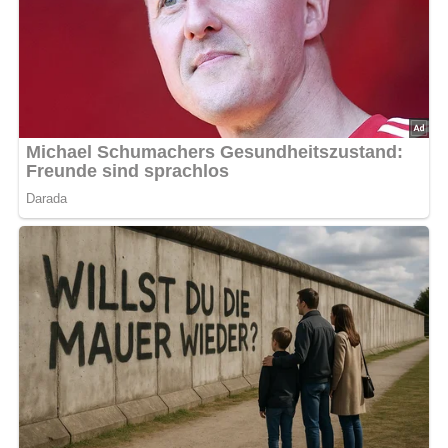
Das Mehl bergartig auf die Arbeitsfläche sieben. In die
Mitte eine Vertiefung drücken und die aufgeschlagenen
Eier hineingeben. Das Salz zufügen und das Mehl von
außen mit den Eiern vermischen. Den Teig gut
durchkneten. Sollte er kleben, noch etwas Mehl
dazugeben. Wenn der Teig gleichmäßig und elastisch ist,
eine Kugel daraus formen und diese unter einem feuchten
Tuch etwa 1 Stunde ruhen lassen. Den Teig in 2 Stücke
teilen und diese nacheinander auf einer bemehlten
Arbeitsfläche hauchdünn ausrollen. Die Teigplatten
bemehlen, lose zusammenrollen und mit einem scharfen
Messer in 6 mm breite Scheiben schneiden. Diese sofort
wieder entrollen und in reichlich kochendem Salzwasser
bißfest kochen. Die Eiernudeln abtropfen lassen und mit
zerlassener Butter und Reibekäse vermischen. – Grüne
Nudeln entstehen, wenn unter den Nudelteig 150 Gramm
ausgedrückter Spinat und 1 Eßlöffel Öl gegeben werden.
Nach: Bigos, Pizza, Spaghetti, Verlag für die Frau, Leipzig, DDR, 1988