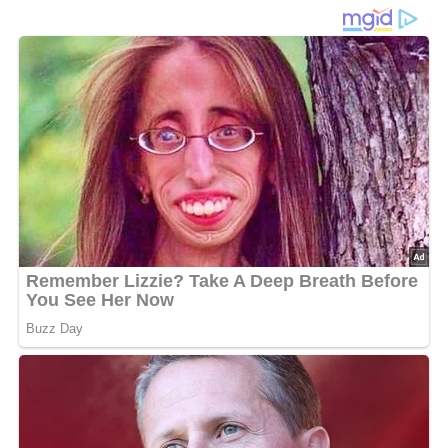
Ein einfaches & geniales Rezept aus dem Jahr 1988
Diese Zutaten brauchen wir…
400 g Mehl
4 Eier
Salz
50 g Butter
Reibekäse
Lob, Kritik, Fragen oder Anregungen zum Rezept?
Dann hinterlasse doch bitte einen Kommentar am
Ende dieser Seite & auch eine Bewertung!
Und so wird es gemacht…