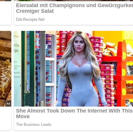
ch alles über die DDR?
Teste dein Wissen jetzt!
n und in eine große Schüssel geben. Mit Salz bestreuen und krä
ehackte Zwiebel, Öl, Zitronensaft und eine Prise Zucker hinzuf
nd mindestens eine Stunde im Kühlschrank durchziehen lassen
hackte Petersilie unterheben und genießen.