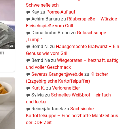
Schweinefleisch
Kay
zu
Porree-Auflauf
Achim Barkau
zu
Räuberspieße – Würzige
Fleischspieße vom Grill
Diana bruhn Bruhn
zu
Gulaschsuppe
„Lumpi“
Bernd N.
zu
Hausgemachte Bratwurst – Ein
Genuss wie vom Grill
Bernd Ne
zu
Wiegebraten – herzhaft, saftig
und voller Geschmack
Severus.Granger@web.de
zu
Klitscher
(Erzgebirgische Kartoffelpuffer)
Kurt K.
zu
Verlorene Eier
Sylvia
zu
Schnelles Weißbrot – einfach
und lecker
ReinerjJurtanek
zu
Sächsische
Kartoffelsuppe – Eine herzhafte Mahlzeit aus
der DDR-Zeit