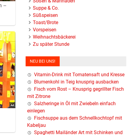
Soßen & Marinaden
Suppe & Co.
Süßspeisen
Toast/Brote
Vorspeisen
Weihnachtsbäckerei
Zu später Stunde
NEU BEI UNS!
Vitamin-Drink mit Tomatensaft und Kresse
Blumenkohl in Teig knusprig ausbacken
ftig
Fisch vom Rost – Knusprig gegrillter Fisch
mit Zitrone
ügen.
Salzheringe in Öl mit Zwiebeln einfach
einlegen
, damit
Fischsuppe aus dem Schnellkochtopf mit
Kabeljau
Spaghetti Mailänder Art mit Schinken und