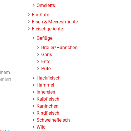
Omeletts
Eintöpfe
Fisch & Meeresfrüchte
Fleischgerichte
Geflügel
Broiler/Hühnchen
Gans
Ente
Pute
einem
Hackfleisch
iniert
Hammel
Innereien
Kalbfleisch
e
Kaninchen
tamin C
Rindfleisch
r
Schweinefleisch
Wild