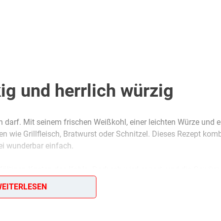
ig und herrlich würzig
len darf. Mit seinem frischen Weißkohl, einer leichten Würze und 
en wie Grillfleisch, Bratwurst oder Schnitzel. Dieses Rezept komb
ei wunderbar einfach.
fältigen Kneten des Kohls. Dadurch wird er zart, und die Gewürz
icht nur köstlich, sondern auch gesund: Weißkohl ist reich an Vi
EITERLESEN
enigen Zutaten und ein bisschen Geduld einen Salat zauberst, de