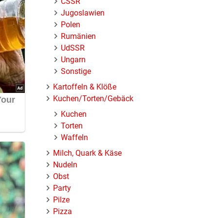
ČSSR
Jugoslawien
Polen
Rumänien
UdSSR
Ungarn
Sonstige
Kartoffeln & Klöße
Kuchen/Torten/Gebäck
Kuchen
Torten
Waffeln
Milch, Quark & Käse
Nudeln
Obst
Party
Pilze
Pizza