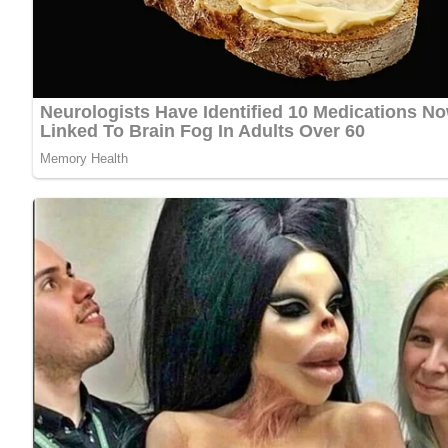
Anzahl der Portionen
Dieses Rezept reicht locker für 4 Personen. Wenn du mehr 
besser!
Zutaten
1 kg Weißkohl
1 TL Salz
1 TL gemahlener Kümmel
Nach Geschmack Pfeffer