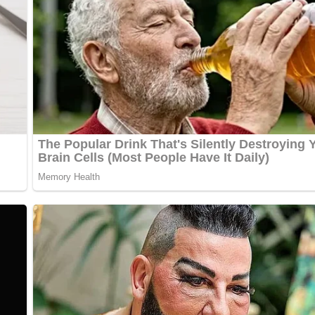
.facebook.com/LottaundLottiLovebearen
– Lieben Dank