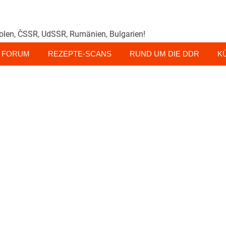
olen, ČSSR, UdSSR, Rumänien, Bulgarien!
FORUM
REZEPTE-SCANS
RUND UM DIE DDR
K