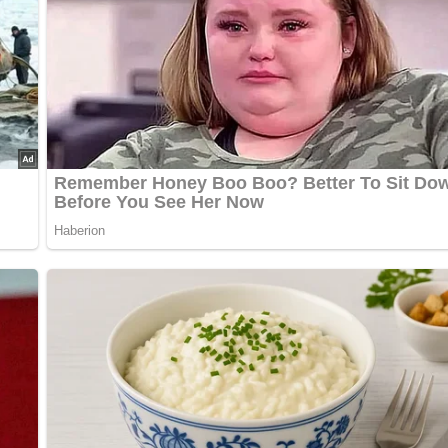
.facebook.com/LottaundLottiLovebearen
– Lieben Dank
15 Minuten
60 Minuten