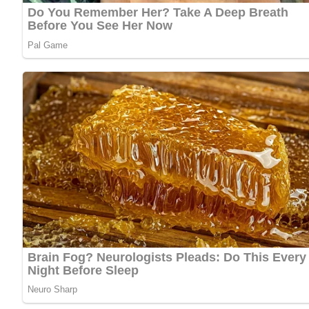
1 Zwiebel
4 EL Öl
2 EL Zitronensaft
1 Prise Zucker
1 Bund Petersilie
Kennst du schon unser tolles DDR-Quiz?
Was weißt du no
Zubereitung
Kraut vorbereiten (10 Minuten):
Den Weißkohl fein hobel
durchkneten, bis der Kohl weich wird und Saft zieht.
Würzen (5 Minuten):
Gemahlenen Kümmel, Pfeffer, fein g
Alles gut vermengen.
Durchziehen lassen (60 Minuten):
Den Salat abdecken u
sich die Aromen gut verbinden.
Servieren (5 Minuten):
Kurz vor dem Servieren frisch ge