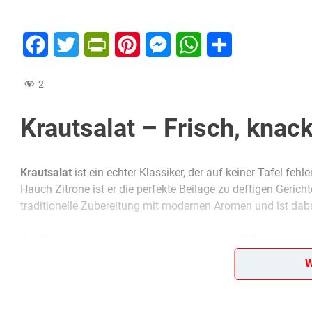
Facebook
Twitter
PrintFriendly
Pinterest
Messenger
WhatsApp
Teilen
2
Krautsalat – Frisch, knack
Krautsalat
ist ein echter Klassiker, der auf keiner Tafel feh
Hauch Zitrone ist er die perfekte Beilage zu deftigen Gericht
traditionelle Zubereitung mit modernen Aromen und ist dab
Der Schlüssel zu einem gelungenen Krautsalat liegt im sorg
können besser in die Fasern eindringen. Dieses Rezept ist n
W
und Ballaststoffen. Lies weiter und entdecke, wie du mit w
einfach jeden begeistert.