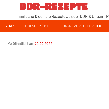
Zum
DDR-REZEPTE
Inhalt
springen
Einfache & geniale Rezepte aus der DDR & Ungarn, P
START
DDR-REZEPTE
DDR-REZEPTE TOP 100
Veröffentlicht am
22.09.2022