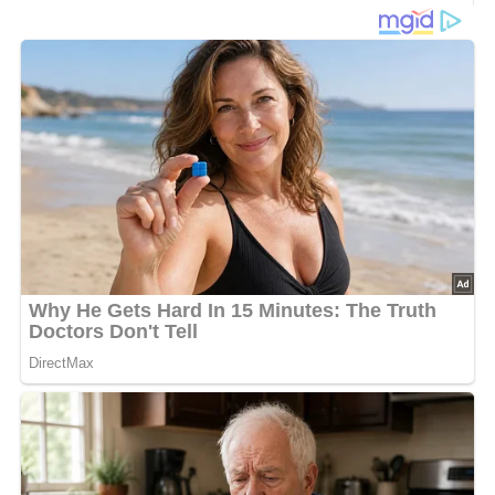
Für den Teig:
160 g Margarine
150 g Zucker
1 Prise Salz
1 Ei
300 g Mehl
Für die Füllung:
20 g Butter
300 g Zucker
250 g grobgehackte Walnüsse
200 ml Sahne
1 Eigelb
Zubereitung