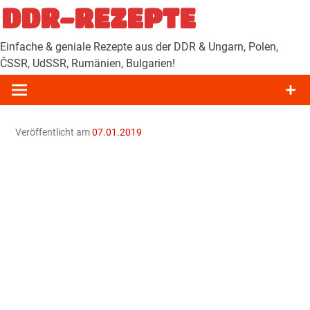
Zum
DDR-REZEPTE
Inhalt
springen
Einfache & geniale Rezepte aus der DDR & Ungarn, Polen,
ČSSR, UdSSR, Rumänien, Bulgarien!
Veröffentlicht am
07.01.2019