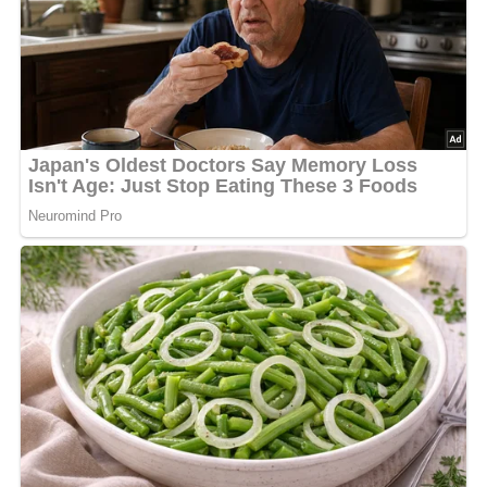
Margarine mit Zucker, Salz und Ei verkneten.
Das Mehl darübersieben und alles rasch zu einem
geschmeidigen Teig verkneten.
Zu einer Kugel formen, in Alufolie wickeln und 1 bis 2
Stunden in den Kühlschrank legen.
Dann 2/3 des Teiges dünn ausrollen und eine niedrige
runde Kuchenform, die zuvor gefettet wurde, damit
auslegen.
Den Rand etwas überstehen lassen.
Den restlichen Teig wieder kalt stellen.
Für die Füllung die Butter in einem Topf schmelzen, nach
und nach den Zucker zugeben und unter ständigem
Rühren hellbraun karamelisieren lassen.
Die Walnüsse zufügen, sofort mit der flüssigen Sahne
aufgießen und kurz aufkochen lassen.
Leicht abgekühlt auf dem Tortenboden verteilen.
Den restlichen Teig zu einer runden Platte ausrollen und