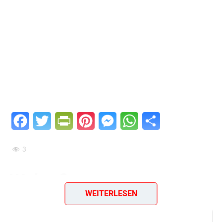
Facebook
Twitter
PrintFriendly
Pinterest
Messenger
WhatsApp
Teilen
3
Walnußtorte
WEITERLESEN
Zutaten