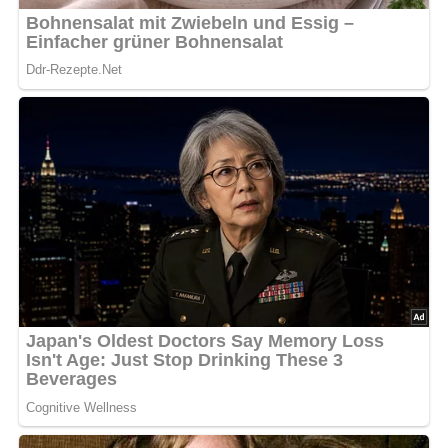
auf die Nußfüllung legen.
Den Rand mit verquirltem Eigelb bestreichen, den
überstehenden Teil über die Oberfläche klappen und fest
andrücken.
Auch die Oberfläche mit Eigelb bestreichen und mit einer
Gabel mehrmals einstechen.
Bei 200 Grad 30 bis 40 Minuten backen.
Nach: Kochkunst: Lukullisches von A bis Z.- 3. Aufl., Verlag für die Frau, 1986, Leipzig, DDR
Abonniere jetzt unseren Newsletter!
Kein Spam, kein Bullshit, keine Weitergabe deiner Mailadresse an Dritte!
Rezept-Bewertung