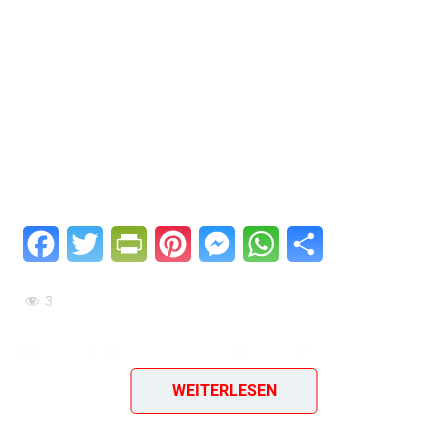
Facebook
Twitter
PrintFriendly
Pinterest
Messenger
WhatsApp
Teilen
3
Tee-Wermut-Bowle –
WEITERLESEN
spritzig & erfrischend