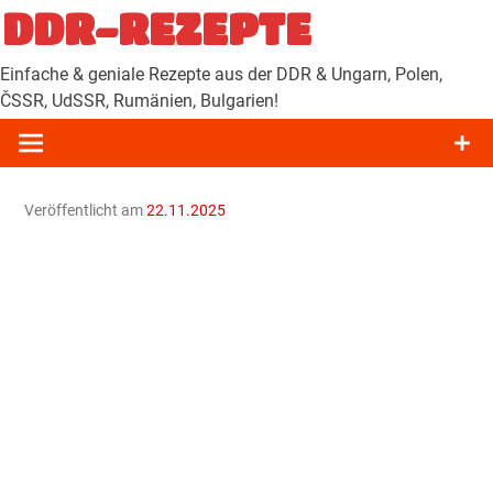
Zum
DDR-REZEPTE
Inhalt
springen
Einfache & geniale Rezepte aus der DDR & Ungarn, Polen,
ČSSR, UdSSR, Rumänien, Bulgarien!
Veröffentlicht am
22.11.2025