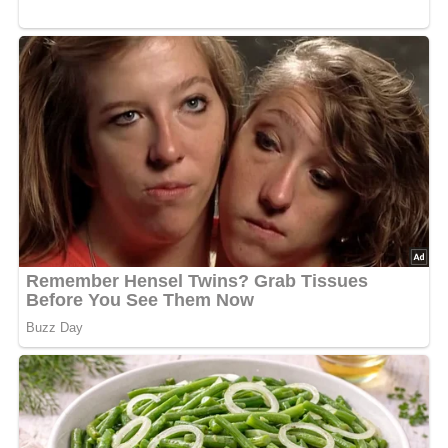
Die Zitronen in Scheiben schneiden und mit dem
Wermut sowie dem Gin in ein Bowlegefäß geben.
Den zuvor bereiteten und abgekühlten Tee hinzufügen
(3 Teelöffel Tee auf 1 Tasse Wasser) und alles kalt
stellen.
Vor dem Servieren die Zitronenscheiben herausnehmen
und den Zucker unterrühren.
Jedes Glas halbvoll einschenken und mit
Selterswasser auffüllen.
Zubereitungszeit
Vorbereitungszeit
10 Minuten
Gesamtzeit
10 Minuten
Benötigte Küchenutensilien