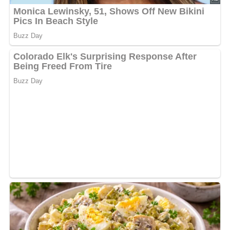
Tipps zum Rezept
Für eine erfrischendere Note kannst du statt des
Selterswassers auch Tonic Water verwenden, um der
Bowle einen leicht bitteren Geschmack zu verleihen.
Bild für dein Pinterest-Board