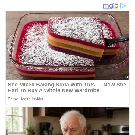
Diese
Tee-Wermut-Bowle
überzeugt mit einer
erfrischenden Mischung aus schwarzem Tee, Wermut und
einem kleinen Schuss Gin. Die Kombination sorgt für eine
angenehm herbe Note, die durch
Zitrone
und etwas
Zucker
ausbalanciert wird. Mit
Selterswasser
aufgegossen entsteht ein spritziges Getränk, das sich
ideal für warme Tage oder gesellige Abende eignet.
Besonders praktisch: Die Bowle lässt sich sehr leicht
vorbereiten und gut kalt stellen, sodass sie zum Servieren
sofort einsatzbereit ist. Die Aromen verbinden sich am
besten, wenn die Mischung einige Zeit durchziehen kann.
Beim Anrichten sorgt das Selterswasser für eine leichte
Kohlensäure, die das Getränk besonders frisch wirken
lässt.