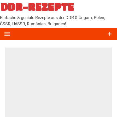
Zum
DDR-REZEPTE
Inhalt
springen
Einfache & geniale Rezepte aus der DDR & Ungarn, Polen,
ČSSR, UdSSR, Rumänien, Bulgarien!