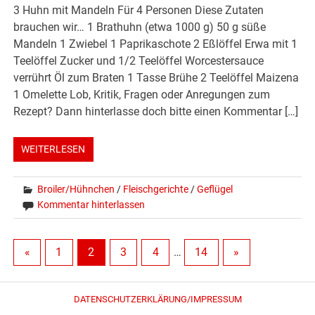
3 Huhn mit Mandeln Für 4 Personen Diese Zutaten
brauchen wir… 1 Brathuhn (etwa 1000 g) 50 g süße
Mandeln 1 Zwiebel 1 Paprikaschote 2 Eßlöffel Erwa mit 1
Teelöffel Zucker und 1/2 Teelöffel Worcestersauce
verrührt Öl zum Braten 1 Tasse Brühe 2 Teelöffel Maizena
1 Omelette Lob, Kritik, Fragen oder Anregungen zum
Rezept? Dann hinterlasse doch bitte einen Kommentar […]
WEITERLESEN
Broiler/Hühnchen
/
Fleischgerichte
/
Geflügel
Kommentar hinterlassen
«
1
2
3
4
…
14
»
DATENSCHUTZERKLÄRUNG/IMPRESSUM