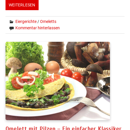
WEITERLESEN
Eiergerichte
/
Omeletts
Kommentar hinterlassen
Omelett mit Pilzen – Ein einfacher Klassiker