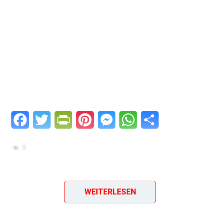
Facebook
Twitter
PrintFriendly
Pinterest
Messenger
WhatsApp
Teilen
0
Kompott aus gedörrten
WEITERLESEN
Aprikosen,