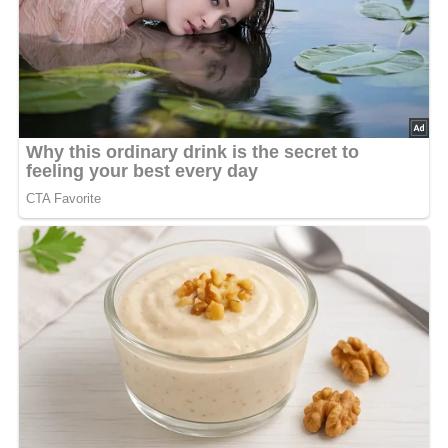
gewaschenen Aprikosen und den Zucker hinzu und läßt
alles in 15 bis 20 Minuten garkochen.
5 Minuten vor dem Ende des Kochvorganges fügt man die
gewaschenen Rosinen zu und läßt das Kompott dann
erkalten.
Nach: Süsses, 2. Auflage, Verlag für die Frau, 1984, Leipzig, DDR
Kennst du schon unser tolles DDR-Quiz?
Was weißt du
noch alles über die DDR?
Teste dein Wissen jetzt!
Rezept-Bewertung
5/5
(3 Bewertung)