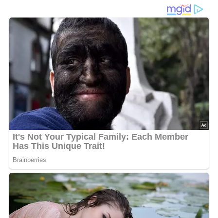
Backpflaumen und
Rosinen
Zutaten
70 g Backpflaumen
40 g gedörrte Aprikosen
15 g Rosinen
100 g Zucker
800 ml Wasser
Zubereitung
Die sorgfältig gewaschenen Backpflaumen läßt man 2 bis
2 1/2 Stunden in Wasser weichen, gibt dann die