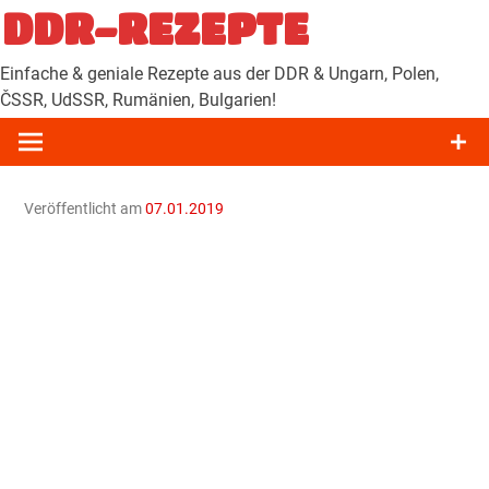
Zum
DDR-REZEPTE
Inhalt
springen
Einfache & geniale Rezepte aus der DDR & Ungarn, Polen,
ČSSR, UdSSR, Rumänien, Bulgarien!
Veröffentlicht am
07.01.2019