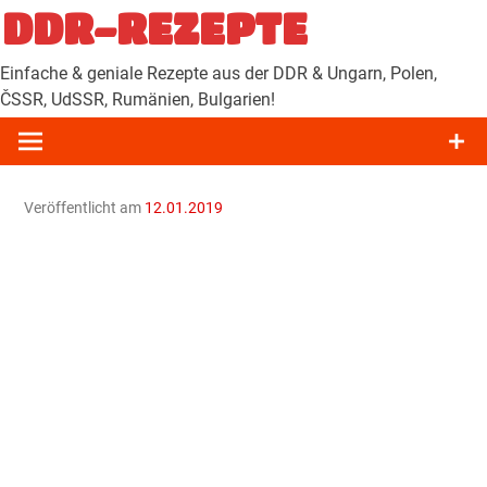
Zum
DDR-REZEPTE
Inhalt
springen
Einfache & geniale Rezepte aus der DDR & Ungarn, Polen,
ČSSR, UdSSR, Rumänien, Bulgarien!
Veröffentlicht am
12.01.2019