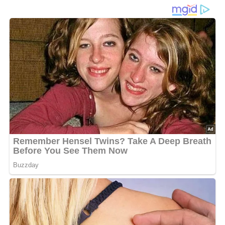
zerstampfen. 5 bis 8 Tage (je nach Wärme) gären lassen,
dann zu Saft pressen und je 500 g Saft zusammen mit
500 g Zucker aufkochen, dabei den sich bildenden
Schaum entfernen. In gut verschlossenen Flaschen
aufbewahren. Alle Fruchtsäfte lassen sich ohne
besondere Rezepte mit Milch, Joghurt oder Mineralwasser
verrühren, gegebenenfalls nachsüßen und mit
Eiswürfelchen auftragen.
Nach: Getränke für alle – Verlag für die Frau Leipzig, DDR, 1964
0/5
(0 Bewertung)