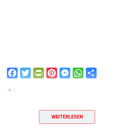
Facebook
Twitter
PrintFriendly
Pinterest
Messenger
WhatsApp
Teilen
1
Himbeersirup
WEITERLESEN
Himbeeren vorbereiten und in einem Tontopf