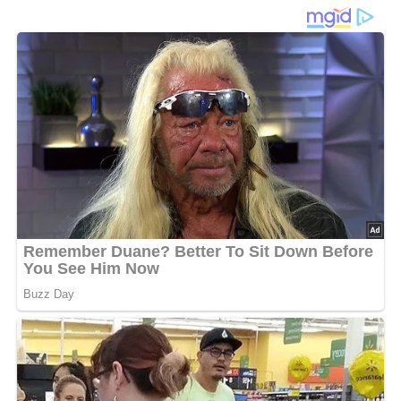
Süßspeise, die sich einfach zubereiten lässt und sicherlich
bei allen Gästen gut ankommt. Die Kombination aus
knusprigem Blätterteig und luftiger Sahnefüllung macht
dieses Gebäck zu einem wahren Genuss. Probieren Sie es
aus und lassen Sie sich von seinem Geschmack
überzeugen!
Zutaten für die Schuhsohlen für
6 Stück
Für den Teig
1 Tüte tiefgefrorener Blätterteig (300 g)
100 g grober Zucker
Für die Füllung
500 g süße Sahne