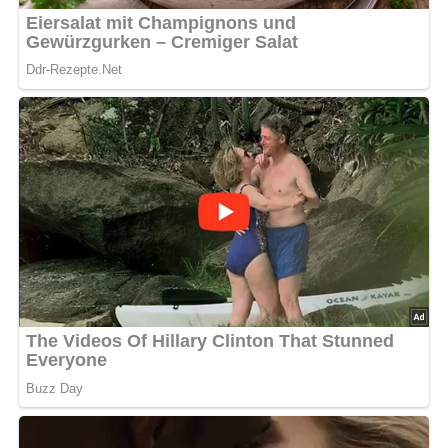
Für die Füllung die Sahne mit dem Zucker und dem
Vanillinzucker steif schlagen und in einen Spritzbeutel
mit Zackentülle geben.
Jeweils etwas Sahne auf die Hälfte der Schuhsohlen
spritzen, die übrigen Schuhsohlen darauf setzen und
das Gebäck sofort servieren.
Nach: Der Küchenkalender für Berlin und Brandenburg
Abonniere jetzt unseren Newsletter!
Kein Spam, kein Bullshit, keine Weitergabe deiner Mailadresse an Dritte!
Jetzt Sterne vergeben – Rezept