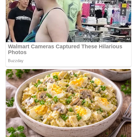
1 Eßlöffel Feiner Zucker
1 Tüte Vanillinzucker
Zubereitung der Schuhsohlen
Den Blätterteig auftauen lassen.
Aus den Platten jeweils zwei runde Plätzchen von 8
Zentimeter Durchmesser ausstechen.
Den Zucker auf die Arbeitsfläche streuen und die
Plätzchen unter Wenden zu länglichen Schuhsohlen
von etwa 23 Zentimeter Länge ausrollen.
Die Schuhsohlen im Abstand von 6 Zentimetern auf ein
mit kaltem Wasser abgespültes Backblech legen und
im vorgeheizten Backofen auf der mittleren Schiene bei
200 Grad (Umluft 180 Grad, Gas Stufe 3 bis 4) in 10
Minuten goldgelb backen.
Das Gebäck herausnehmen und auf einem
Kuchengitter abkühlen lassen.