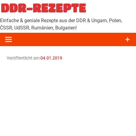
Zum
DDR-REZEPTE
Inhalt
springen
Einfache & geniale Rezepte aus der DDR & Ungarn, Polen,
ČSSR, UdSSR, Rumänien, Bulgarien!
Veröffentlicht am
04.01.2019