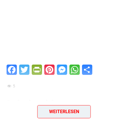
Facebook
Twitter
PrintFriendly
Pinterest
Messenger
WhatsApp
Teilen
5
Schuhsohlen
WEITERLESEN
Diese
Schuhsohlen
sind eine köstliche und originelle