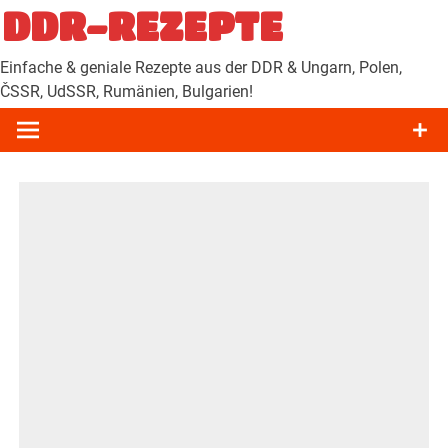
Zum
DDR-REZEPTE
Inhalt
springen
Einfache & geniale Rezepte aus der DDR & Ungarn, Polen,
ČSSR, UdSSR, Rumänien, Bulgarien!