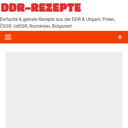
Zum
DDR-REZEPTE
Inhalt
springen
Einfache & geniale Rezepte aus der DDR & Ungarn, Polen,
ČSSR, UdSSR, Rumänien, Bulgarien!