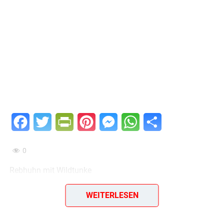
Facebook
Twitter
PrintFriendly
Pinterest
Messenger
WhatsApp
Teilen
0
Rebhuhn mit Wildtunke
Die gereinigten, gewaschenen und gesalzenen Rebhühner
WEITERLESEN
werden einen Tag lang in die Beize gelegt. Aus der Beize
herausgehoben, bespickt man sie reichlich mit