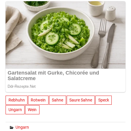
Rebhuhn
Rotwein
Sahne
Saure Sahne
Speck
Ungarn
Wein
Ungarn