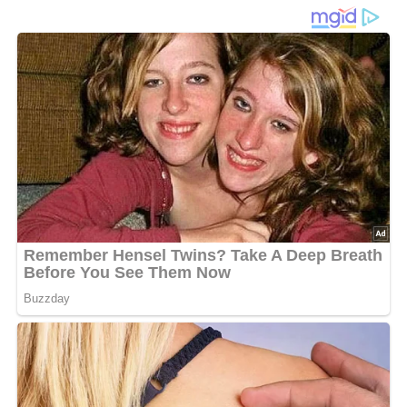
geräuchertem Speck. Dann übergießt man sie mit der
Hälfte der Beize und dünstet sie in einer zugedeckten
Pfanne. Nun aber brät man sie in der Röhre. Wenn sie gar
sind, hebt man sie aus dem Saft. Zum Saft mischt man 1-
2 Löffel saure Sahne und 3-4 Stück Zucker, läßt alles
rösten und verdünnt es wieder mit der verbliebenen
zweiten Hälfte der Beize. Die Tunke wird aufgekocht,
durchpassiert, mit weiterer saurer Sahne und 1-2 Löffel
gutem Rotwein veredelt. Ein zweites mal aufgekocht, wird
sie auf die Rebhühner gegossen, die man vorher in zwei
Hälften geteilt hat.
[Nach: Kochbuch für Feinschmecker » Corvina-Verlag Budapest, Ungarn 1957]
5/5
(1 Bewertung)