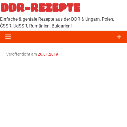
Zum
DDR-REZEPTE
Inhalt
springen
Einfache & geniale Rezepte aus der DDR & Ungarn, Polen,
ČSSR, UdSSR, Rumänien, Bulgarien!
Veröffentlicht am
26.01.2019