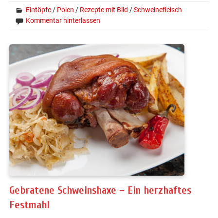
Eintöpfe
/
Polen
/
Rezepte mit Bild
/
Schweinefleisch
Kommentar hinterlassen
Gebratene Schweinshaxe – Ein herzhaftes
Festmahl