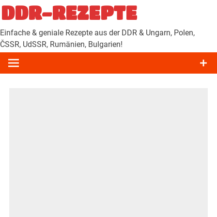
Zum
DDR-REZEPTE
Inhalt
springen
Einfache & geniale Rezepte aus der DDR & Ungarn, Polen,
ČSSR, UdSSR, Rumänien, Bulgarien!