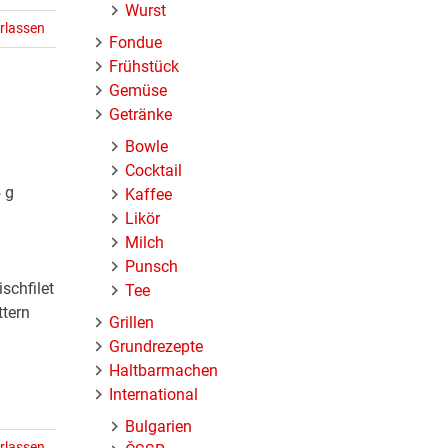
Wurst
rlassen
Fondue
Frühstück
Gemüse
Getränke
Bowle
Cocktail
 g
Kaffee
Likör
Milch
Punsch
schfilet
Tee
ttern
Grillen
Grundrezepte
Haltbarmachen
International
Bulgarien
rlassen