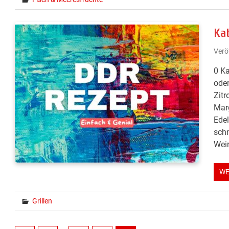
Ka
Verö
0 Ka
oder
Zitr
Marg
Edel
schn
Wein
WE
Grillen