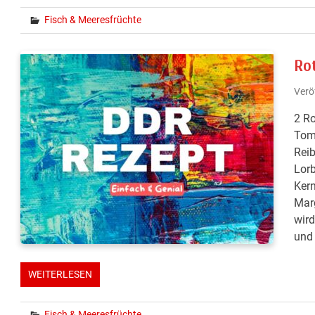
Fisch & Meeresfrüchte
Ro
Verö
2 Ro
Toma
Reib
Lorb
Kern
Marg
wird
und 
WEITERLESEN
Fisch & Meeresfrüchte