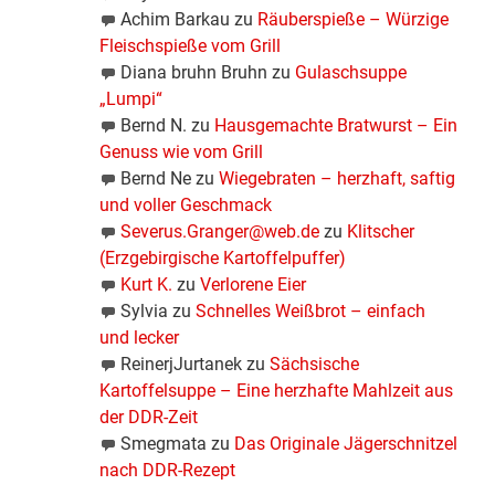
Achim Barkau
zu
Räuberspieße – Würzige
Fleischspieße vom Grill
Diana bruhn Bruhn
zu
Gulaschsuppe
„Lumpi“
Bernd N.
zu
Hausgemachte Bratwurst – Ein
Genuss wie vom Grill
Bernd Ne
zu
Wiegebraten – herzhaft, saftig
und voller Geschmack
Severus.Granger@web.de
zu
Klitscher
(Erzgebirgische Kartoffelpuffer)
Kurt K.
zu
Verlorene Eier
Sylvia
zu
Schnelles Weißbrot – einfach
und lecker
ReinerjJurtanek
zu
Sächsische
Kartoffelsuppe – Eine herzhafte Mahlzeit aus
der DDR-Zeit
Smegmata
zu
Das Originale Jägerschnitzel
nach DDR-Rezept