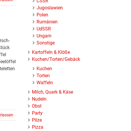
ČSSR
Jugoslawien
Polen
Rumänien
UdSSR
Ungarn
rsch-
Sonstige
Stück
Kartoffeln & Klöße
fel
Kuchen/Torten/Gebäck
eelöffel
Kuchen
eletten
Torten
Waffeln
Milch, Quark & Käse
Nudeln
Obst
Party
rlassen
Pilze
Pizza