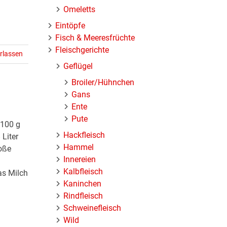
Omeletts
Eintöpfe
Fisch & Meeresfrüchte
Fleischgerichte
rlassen
Geflügel
Broiler/Hühnchen
Gans
Ente
Pute
 100 g
Hackfleisch
Liter
Hammel
oße
Innereien
Kalbfleisch
as Milch
Kaninchen
Rindfleisch
Schweinefleisch
Wild