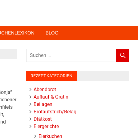
ÜCHENLEXIKON
BLOG
REZEPT-KATEGORIEN
Abendbrot
Sonja“
Auflauf & Gratin
riebener
Beilagen
filets
Brotaufstrich/Belag
t,
Diätkost
und
Eiergerichte
Eierkuchen