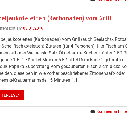
beljaukoteletten (Karbonaden) vom Grill
ffentlicht am
03.01.2019
beljaukoteletten (Karbonaden) vom Grill (auch Seelachs-, Rotba
 Schellfischkoteletten) Zutaten (für 4 Personen) 1 kg Fisch am 
onensaft oder Weinessig Salz Öl gehackte Küchenkräuter 1 Eßlöf
arine 1 Ei 1 Eßlöffel Maisan 5 Eßlöffel Reibekäse 1 gehäufter T
süß-Paprika Zubereitung Vom gesäuberten Fisch 2 cm dicke Kot
eiden, dieselben in wie vorher beschriebener Zitronensaft- oder
essig-Kräutermarinade 15 Minuten […]
ITERLESEN
Kommentar hinte