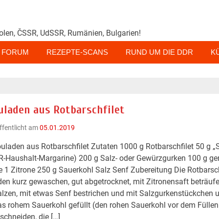
olen, ČSSR, UdSSR, Rumänien, Bulgarien!
FORUM
REZEPTE-SCANS
RUND UM DIE DDR
K
uladen aus Rotbarschfilet
ffentlicht am
05.01.2019
uladen aus Rotbarschfilet Zutaten 1000 g Rotbarschfilet 50 g „
-Haushalt-Margarine) 200 g Salz- oder Gewürzgurken 100 g ge
 1 Zitrone 250 g Sauerkohl Salz Senf Zubereitung Die Rotbarsch
en kurz gewaschen, gut abgetrocknet, mit Zitronensaft beträufel
lzen, mit etwas Senf bestrichen und mit Salzgurkenstückchen 
s rohem Sauerkohl gefüllt (den rohen Sauerkohl vor dem Füllen
schneiden, die […]