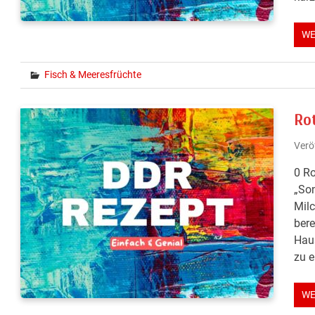
WE
Fisch & Meeresfrüchte
Ro
Verö
0 Ro
„Son
Milc
bere
Haus
zu e
WE