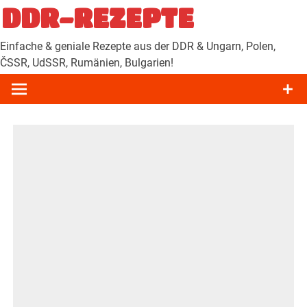
Zum
DDR-REZEPTE
Inhalt
springen
Einfache & geniale Rezepte aus der DDR & Ungarn, Polen,
ČSSR, UdSSR, Rumänien, Bulgarien!