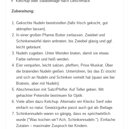
Ketchup oder Salatbeilage nach Geschmack
Zubereitung:
Gekochte Nudeln bereitstellen (falls frisch gekocht, gut
abtropfen lassen).
In einer großen Pfanne Butter zerlassen. Zwiebel und
Schinkenwürfel darin anbraten, bis Zwiebel glasig und ggf.
leicht gebräunt.
Nudeln zugeben. Unter Wenden braten, damit sie etwas
Farbe nehmen und heiß werden.
Eier verquirlen, leicht salzen, pfeffern, Prise Muskat. Über
die bratenden Nudeln gießen. Unterrühren, bis das Ei stockt
und sich an Nudeln und Schinken verteilt hat (quasi wie bei
Bratreis, aber mit Nudeln).
Abschmecken mit Salz/Pfeffer. Auf Teller geben. Mit
gehackter Petersilie bestreuen für Optik.
Viele aßen dazu Ketchup. Alternativ ein Klecks Senf oder
einfach so natur. Gewürzgurke passt auch gut als Beilage.
Schinkennudeln waren so gängig, dass es sprichwörtlich
wurde ("Was kochen wir? Ach, Schinkennudeln."). Einfache
Zutaten – maximaler Zuspruch bei Kindern.