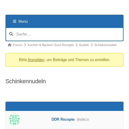
Menü
Forum-
Navigation
Forum-
Forum
Kochen & Backen: Eure Rezepte
Nudeln
Schinkennudeln
Breadcrumbs
Bitte
Anmelden
, um Beiträge und Themen zu erstellen.
-
Du
bist
Schinkennudeln
hier:
DDR Rezepte
@admin