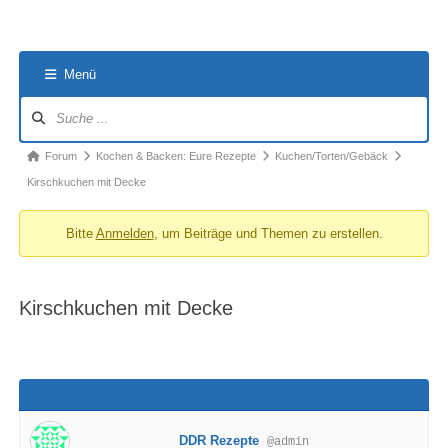
Menü
Forum-
Navigation
Forum-
Forum
Kochen & Backen: Eure Rezepte
Kuchen/Torten/Gebäck
Breadcrumbs
Kirschkuchen mit Decke
-
Bitte
Anmelden
, um Beiträge und Themen zu erstellen.
Du
bist
hier:
Kirschkuchen mit Decke
DDR Rezepte
@admin