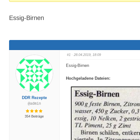
Du
bist
Essig-Birnen
hier:
#1
· 28.04.2019, 18:09
Essig-Birnen
Hochgeladene Dateien:
DDR Rezepte
@admin
354 Beiträge