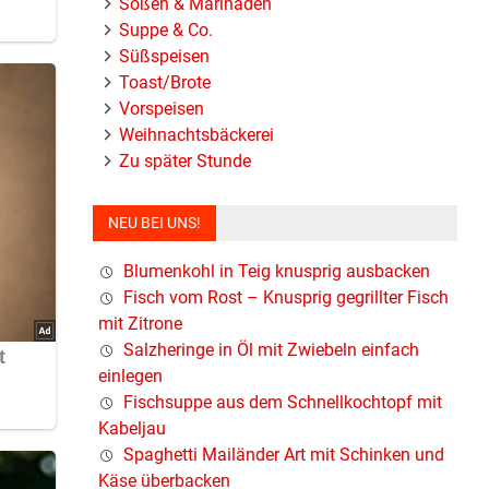
Soßen & Marinaden
Suppe & Co.
Süßspeisen
Toast/Brote
Vorspeisen
Weihnachtsbäckerei
Zu später Stunde
NEU BEI UNS!
Blumenkohl in Teig knusprig ausbacken
Fisch vom Rost – Knusprig gegrillter Fisch
mit Zitrone
Salzheringe in Öl mit Zwiebeln einfach
einlegen
Fischsuppe aus dem Schnellkochtopf mit
Kabeljau
Spaghetti Mailänder Art mit Schinken und
Käse überbacken