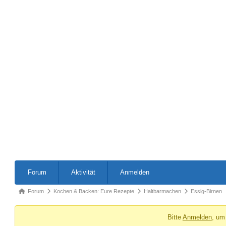
Forum-
Forum
Aktivität
Anmelden
Navigation
Forum-
Forum
Kochen & Backen: Eure Rezepte
Haltbarmachen
Essig-Birnen
Breadcrumbs
Bitte
Anmelden
, um
-