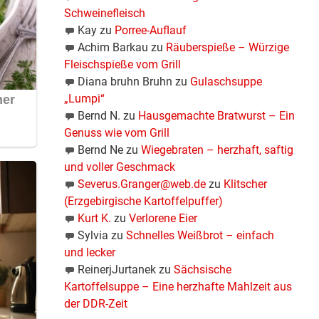
Schweinefleisch
Kay
zu
Porree-Auflauf
Achim Barkau
zu
Räuberspieße – Würzige
Fleischspieße vom Grill
Diana bruhn Bruhn
zu
Gulaschsuppe
„Lumpi“
Bernd N.
zu
Hausgemachte Bratwurst – Ein
Genuss wie vom Grill
Bernd Ne
zu
Wiegebraten – herzhaft, saftig
und voller Geschmack
Severus.Granger@web.de
zu
Klitscher
(Erzgebirgische Kartoffelpuffer)
Kurt K.
zu
Verlorene Eier
Sylvia
zu
Schnelles Weißbrot – einfach
und lecker
ReinerjJurtanek
zu
Sächsische
Kartoffelsuppe – Eine herzhafte Mahlzeit aus
der DDR-Zeit