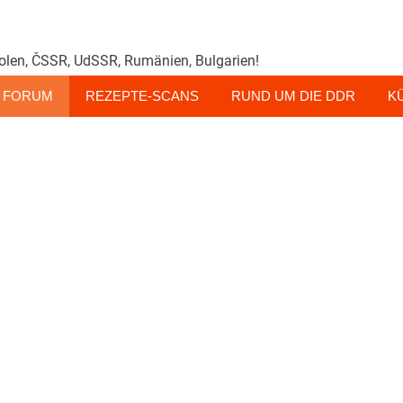
olen, ČSSR, UdSSR, Rumänien, Bulgarien!
FORUM
REZEPTE-SCANS
RUND UM DIE DDR
K