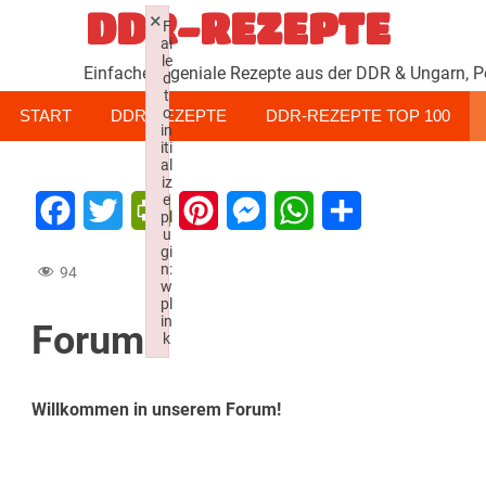
Zum
DDR-REZEPTE
×
F
Inhalt
ai
le
springen
Einfache & geniale Rezepte aus der DDR & Ungarn, P
d
t
o
START
DDR-REZEPTE
DDR-REZEPTE TOP 100
in
iti
al
iz
e
Facebook
Twitter
PrintFriendly
Pinterest
Messenger
WhatsApp
Teilen
pl
u
gi
n:
94
w
pl
in
Forum
k
Failed to initialize plugin: wplink
Willkommen in unserem Forum!