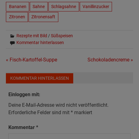
Bananen
Sahne
Schlagsahne
Vanillinzucker
Zitronen
Zitronensaft
Rezepte mit Bild
/
Süßspeisen
Kommentar hinterlassen
Beitragsnavigation
« Fisch-Kartoffel-Suppe
Schokoladencreme »
KOMMENTAR HINTERLASSEN
Einloggen mit:
Deine E-Mail-Adresse wird nicht veröffentlicht.
Erforderliche Felder sind mit
*
markiert
Kommentar
*