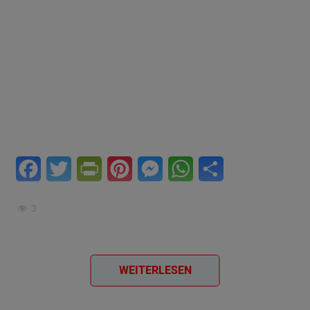
Facebook
Twitter
PrintFriendly
Pinterest
Messenger
WhatsApp
Teilen
3
Bananeneis
WEITERLESEN
Bananeneis
ist ein herrlich
cremiges
und
fruchtiges