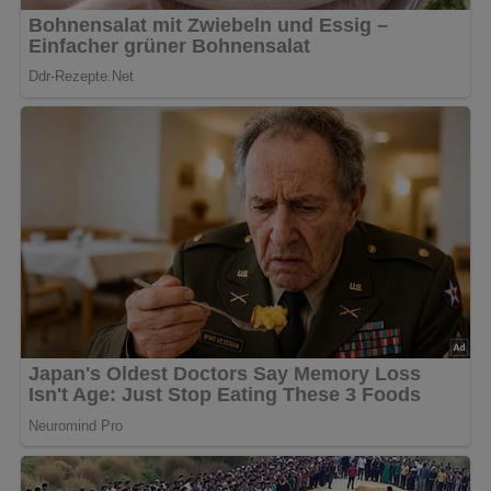
Diese Zutaten brauchen wir…
4 Bananen
2 Eßlöffel Zucker
Zitronensaft
1/4 Liter Schlagsahne
Vanillinzucker
Lob, Kritik, Fragen oder Anregungen zum Rezept?
Dann hinterlasse doch bitte einen Kommentar am
Ende dieser Seite & auch eine Bewertung!
Und so wird es gemacht…