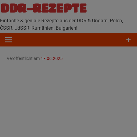
Zum
DDR-REZEPTE
Inhalt
springen
Einfache & geniale Rezepte aus der DDR & Ungarn, Polen,
ČSSR, UdSSR, Rumänien, Bulgarien!
Veröffentlicht am
17.06.2025