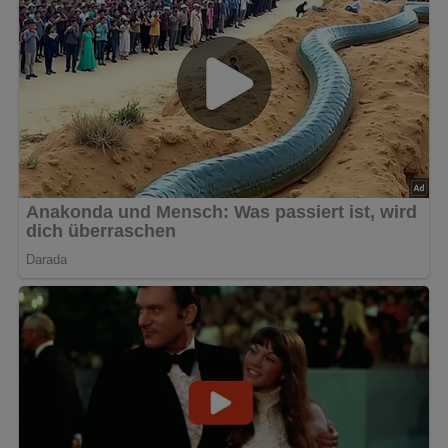
Die Bananen schälen, im Mixer pürieren und mit Zucker
und Zitronensaft abschmecken.
Die Sahne mit etwas Vanillinzucker süßen, steif
schlagen und unter die Bananenmasse ziehen.
In ein Gefäß füllen (kein Plastik) und bei höchster
Kältestufe im Tiefkühlfach des Kühlschrankes
gefrieren lassen. Ab und zu einmal umrühren.
Kennst du schon unser tolles DDR-Quiz?
Was weißt du
noch alles über die DDR?
Teste dein Wissen jetzt!
Dieses Rezept bei Pinterest
merken