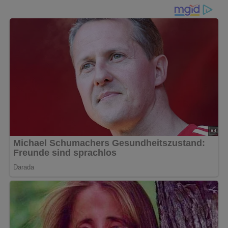
Dessert
, das mit wenigen Zutaten ganz ohne Eismaschine
gelingt. Reife
Bananen
werden fein püriert und mit
Zucker
sowie einem Spritzer
Zitronensaft
abgeschmeckt. Die
frisch aufgeschlagene
Sahne
mit etwas
Vanillinzucker
macht das Eis besonders luftig und zart. Nach dem
Mischen wandert die Masse ins Gefrierfach und wird
gelegentlich umgerührt, damit das Eis eine wunderbar
sahnige Konsistenz
bekommt. So entsteht im
Handumdrehen ein unkompliziertes Eis, das nach
Sommer, Sonne und guter Laune schmeckt – perfekt für
die ganze Familie oder als schnelles Dessert an heißen
Tagen.