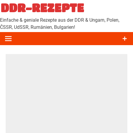
Zum
DDR-REZEPTE
Inhalt
springen
Einfache & geniale Rezepte aus der DDR & Ungarn, Polen,
ČSSR, UdSSR, Rumänien, Bulgarien!