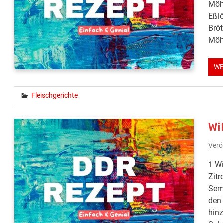
Möhr
Eßlö
Brö
Möhr
WE
Fleischgerichte
Wi
Verö
1 Wi
Zitr
Semm
den 
hinz