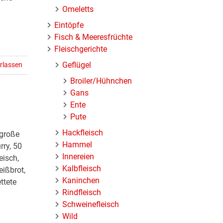
Omeletts
Eintöpfe
Fisch & Meeresfrüchte
Fleischgerichte
Geflügel
rlassen
Broiler/Hühnchen
Gans
Ente
Pute
Hackfleisch
 große
Hammel
rry, 50
Innereien
eisch,
Kalbfleisch
ißbrot,
Kaninchen
ttete
Rindfleisch
Schweinefleisch
Wild