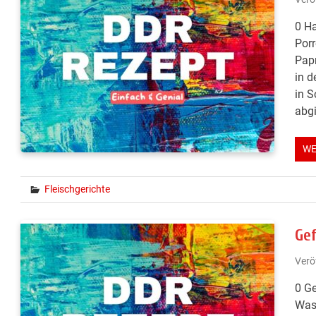
0 Ha
Porr
Papr
in d
in S
abgi
WE
Fleischgerichte
Ge
Verö
0 Ge
Wass