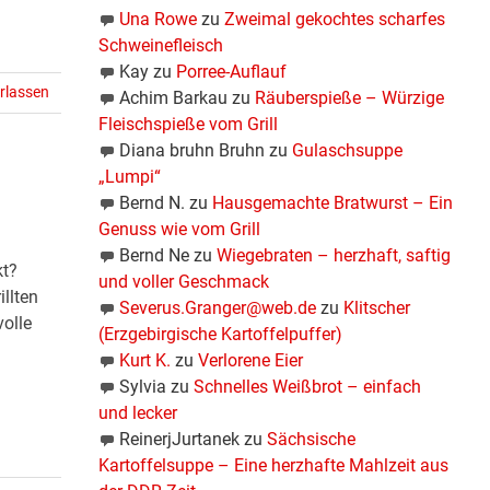
Una Rowe
zu
Zweimal gekochtes scharfes
Schweinefleisch
Kay
zu
Porree-Auflauf
rlassen
Achim Barkau
zu
Räuberspieße – Würzige
Fleischspieße vom Grill
Diana bruhn Bruhn
zu
Gulaschsuppe
„Lumpi“
Bernd N.
zu
Hausgemachte Bratwurst – Ein
Genuss wie vom Grill
Bernd Ne
zu
Wiegebraten – herzhaft, saftig
kt?
und voller Geschmack
illten
Severus.Granger@web.de
zu
Klitscher
volle
(Erzgebirgische Kartoffelpuffer)
Kurt K.
zu
Verlorene Eier
Sylvia
zu
Schnelles Weißbrot – einfach
und lecker
ReinerjJurtanek
zu
Sächsische
Kartoffelsuppe – Eine herzhafte Mahlzeit aus