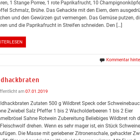
en, 1 Stange Porree, 1 rote Paprikafrucht, 10 Champignonköpfe
ffel Schmalz, Brühe. Das Gehackte mit den Eiern, dem ausgedr
tchen und den Gewürzen gut vermengen. Das Gemüse putzen, di
en und die Paprikafrucht in Streifen schneiden. Den […]
ITERLESEN
Kommentar hinte
ldhackbraten
ffentlicht am
07.01.2019
ldhackbraten Zutaten 500 g Wildbret Speck oder Schweinebauc
one Zwiebel Salz Pfeffer 1 bis 2 Wacholderbeeren 1 bis 2 Eier
elbrösel Sahne Rotwein Zubereitung Beliebiges Wildbret roh 
Fleischwolf drehen. Wenn es sehr mager ist, ein Stück Schwei
ufügen. Die Masse mit geriebener Zitronenschale, gehackter Zwi