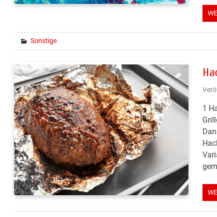
WE
Sonstige
Hac
Verö
1 Ha
Gril
Dann
Hack
Vari
gemü
WE