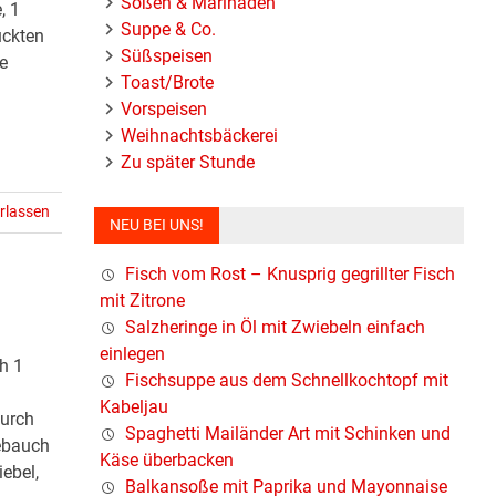
Soßen & Marinaden
, 1
Suppe & Co.
ückten
Süßspeisen
e
Toast/Brote
Vorspeisen
Weihnachtsbäckerei
Zu später Stunde
rlassen
NEU BEI UNS!
Fisch vom Rost – Knusprig gegrillter Fisch
mit Zitrone
Salzheringe in Öl mit Zwiebeln einfach
einlegen
h 1
Fischsuppe aus dem Schnellkochtopf mit
Kabeljau
durch
Spaghetti Mailänder Art mit Schinken und
nebauch
Käse überbacken
ebel,
Balkansoße mit Paprika und Mayonnaise