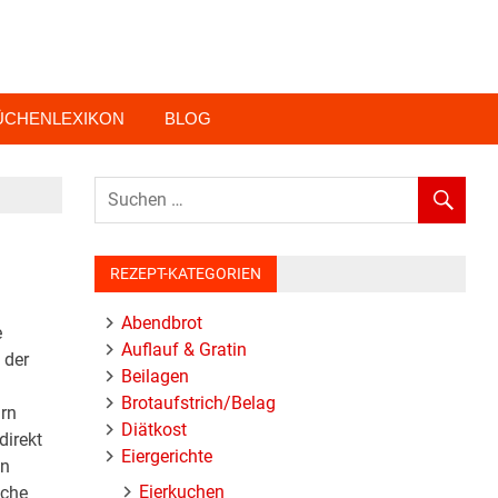
ÜCHENLEXIKON
BLOG
REZEPT-KATEGORIEN
Abendbrot
e
Auflauf & Gratin
 der
Beilagen
Brotaufstrich/Belag
rn
Diätkost
direkt
Eiergerichte
en
Eierkuchen
üche