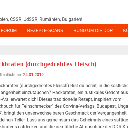
olen, ČSSR, UdSSR, Rumänien, Bulgarien!
FORUM
REZEPTE-SCANS
RUND UM DIE DDR
K
ckbraten (durchgedrehtes Fleisch)
ffentlicht am
24.01.2019
ckbraten (durchgedrehtes Fleisch) Bist du bereit, in die köstlich
angenheit einzutauchen? Hackbraten, ein rustikales Gericht aus
Ära, erwartet dich! Dieses traditionelle Rezept, inspiriert vom
hbuch für Feinschmecker“ des Corvina-Verlags, Budapest, Unga
, bringt den unverwechselbaren Geschmack der Vergangenheit 
deinen Teller. Lass uns gemeinsam das Geheimnis eines saftig
kbratens entdecken und die gemütliche Atmosphäre der DDR-K