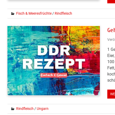
Fisch & Meeresfrüchte
/
Rindfleisch
Ge
Verö
1 Ge
Eier
100 
Fett
koc
schä
WE
Rindfleisch
/
Ungarn