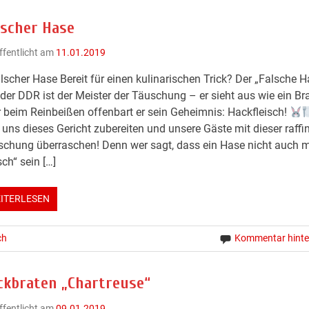
lscher Hase
ffentlicht am
11.01.2019
lscher Hase Bereit für einen kulinarischen Trick? Der „Falsche H
der DDR ist der Meister der Täuschung – er sieht aus wie ein Bra
 beim Reinbeißen offenbart er sein Geheimnis: Hackfleisch!
 uns dieses Gericht zubereiten und unsere Gäste mit dieser raffin
chung überraschen! Denn wer sagt, dass ein Hase nicht auch 
sch“ sein […]
ITERLESEN
ch
Kommentar hinte
ckbraten „Chartreuse“
ffentlicht am
09.01.2019