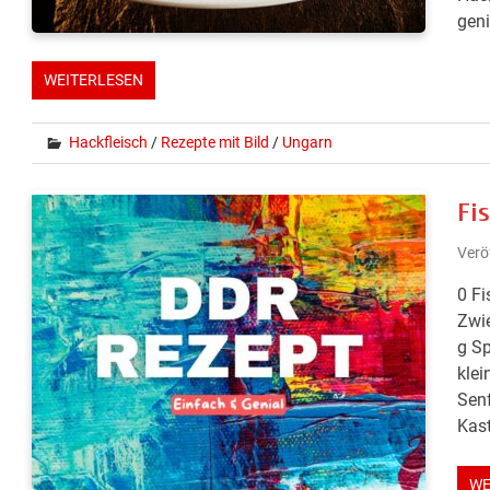
geni
WEITERLESEN
Hackfleisch
/
Rezepte mit Bild
/
Ungarn
Fi
Verö
0 Fi
Zwie
g Sp
klei
Senf
Kast
WE