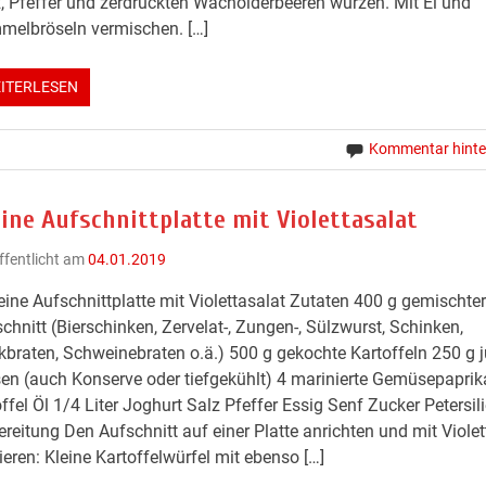
, Pfeffer und zerdrückten Wacholderbeeren würzen. Mit Ei und
melbröseln vermischen. […]
ITERLESEN
Kommentar hinte
ine Aufschnittplatte mit Violettasalat
ffentlicht am
04.01.2019
eine Aufschnittplatte mit Violettasalat Zutaten 400 g gemischter
chnitt (Bierschinken, Zervelat-, Zungen-, Sülzwurst, Schinken,
braten, Schweinebraten o.ä.) 500 g gekochte Kartoffeln 250 g 
en (auch Konserve oder tiefgekühlt) 4 marinierte Gemüsepaprik
ffel Öl 1/4 Liter Joghurt Salz Pfeffer Essig Senf Zucker Petersili
reitung Den Aufschnitt auf einer Platte anrichten und mit Violet
ieren: Kleine Kartoffelwürfel mit ebenso […]