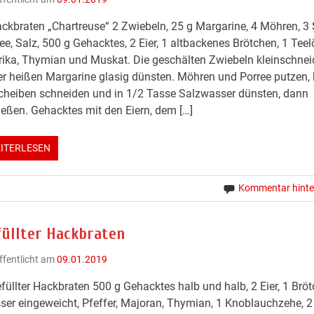
ckbraten „Chartreuse“ 2 Zwiebeln, 25 g Margarine, 4 Möhren, 3
ee, Salz, 500 g Gehacktes, 2 Eier, 1 altbackenes Brötchen, 1 Teel
ika, Thymian und Muskat. Die geschälten Zwiebeln kleinschne
er heißen Margarine glasig dünsten. Möhren und Porree putzen,
cheiben schneiden und in 1/2 Tasse Salzwasser dünsten, dann
eßen. Gehacktes mit den Eiern, dem […]
ITERLESEN
Kommentar hinte
füllter Hackbraten
ffentlicht am
09.01.2019
füllter Hackbraten 500 g Gehacktes halb und halb, 2 Eier, 1 Bröt
er eingeweicht, Pfeffer, Majoran, Thymian, 1 Knoblauchzehe, 2