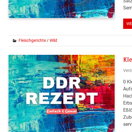
Salz
Sem
WE
Fleischgerichte
/
Wild
Kle
Verö
0 Kl
Aufs
Hack
Erbs
Eßlö
Zube
serv