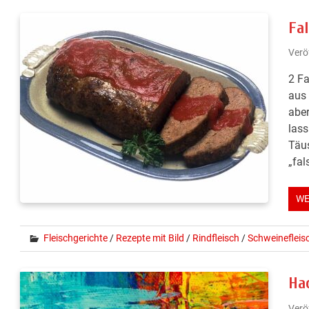
Fa
Verö
2 Fa
aus 
aber
lass
Täus
„fal
WE
Fleischgerichte
/
Rezepte mit Bild
/
Rindfleisch
/
Schweinefleis
Ha
Verö