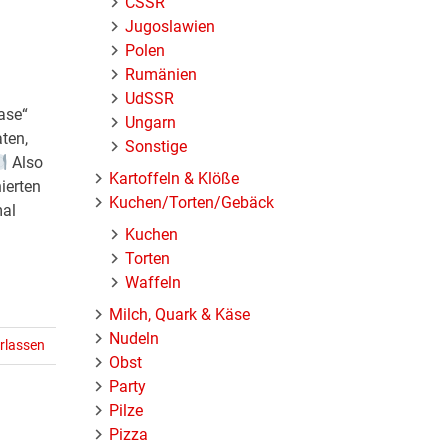
ČSSR
Jugoslawien
Polen
Rumänien
UdSSR
ase“
Ungarn
ten,
Sonstige
Also
Kartoffeln & Klöße
ierten
Kuchen/Torten/Gebäck
mal
Kuchen
Torten
Waffeln
Milch, Quark & Käse
Nudeln
rlassen
Obst
Party
Pilze
Pizza