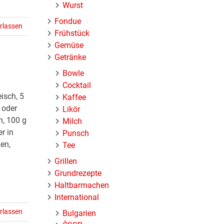
Wurst
Fondue
rlassen
Frühstück
Gemüse
Getränke
Bowle
Cocktail
isch, 5
Kaffee
 oder
Likör
h, 100 g
Milch
r in
Punsch
en,
Tee
Grillen
Grundrezepte
Haltbarmachen
International
rlassen
Bulgarien