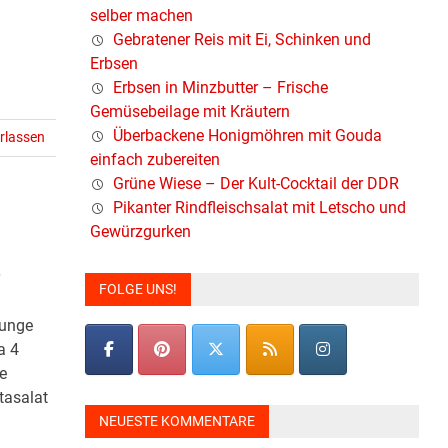
selber machen
Gebratener Reis mit Ei, Schinken und
Erbsen
Erbsen in Minzbutter – Frische
Gemüsebeilage mit Kräutern
Überbackene Honigmöhren mit Gouda
rlassen
einfach zubereiten
Grüne Wiese – Der Kult-Cocktail der DDR
Pikanter Rindfleischsalat mit Letscho und
Gewürzgurken
FOLGE UNS!
junge
a 4
e
tasalat
NEUESTE KOMMENTARE