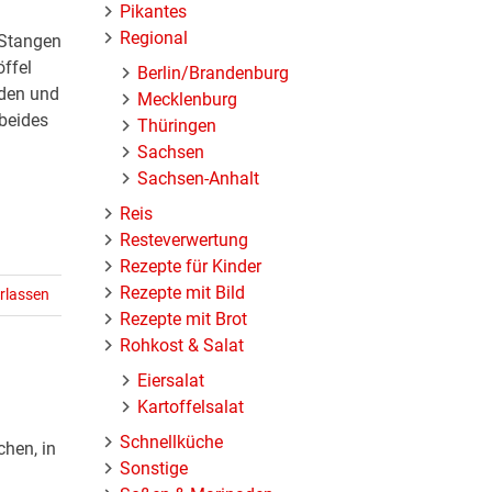
Pikantes
Regional
 Stangen
öffel
Berlin/Brandenburg
iden und
Mecklenburg
 beides
Thüringen
Sachsen
Sachsen-Anhalt
Reis
Resteverwertung
Rezepte für Kinder
Rezepte mit Bild
rlassen
Rezepte mit Brot
Rohkost & Salat
Eiersalat
Kartoffelsalat
Schnellküche
chen, in
Sonstige