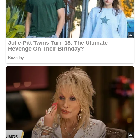
Die Konfitüre kann in einem kühlen, dunklen Raum bis zu
einem Jahr aufbewahrt werden. Nach dem Öffnen sollte
sie im Kühlschrank gelagert und innerhalb von 2 bis 3
Wochen verbraucht werden.
Nährwerte
Pro Portion (bei 6 Portionen):
Kalorien: 240 kcal
Eiweiß: 0,4 g
Fett: 0,1 g
Kohlenhydrate: 60 g
Tipps für Diabetiker