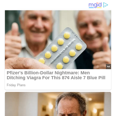
klassisches Rezept
Schwarze-Johannisbeer-Konfitüre
ist eine köstliche und
fruchtige Marmelade, die sich perfekt für das
Frühstücksbrot, zum Backen oder als Beilage zu Desserts
eignet. Mit ihrer intensiven Farbe und dem leicht
säuerlichen Geschmack ist diese Konfitüre ein Klassiker,
der sich gut für die Vorratshaltung eignet. Dieses Rezept
stammt aus dem Jahr 1986 und verwendet nur drei
einfache Zutaten: Johannisbeeren, Wasser und Zucker.
Die Zubereitung ist unkompliziert und erfordert nur ein
wenig Geduld beim Einkochen der Früchte. Wenn die
Konfitüre die richtige Konsistenz erreicht hat, kann sie in
Gläser gefüllt und bis zum Verzehr aufbewahrt werden.
Eine perfekte Möglichkeit, die süßen Sommerfrüchte das
ganze Jahr über zu genießen!