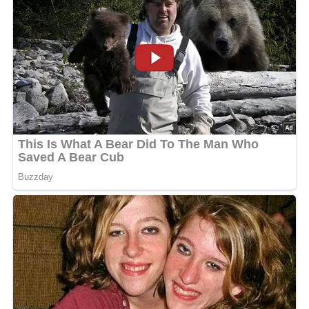
der Gläser).
Zutaten
900 g schwarze Johannisbeeren
560 ml Wasser
1125 g Zucker
Kennst du schon unser tolles DDR-Quiz?
Was weißt du
noch alles über die DDR?
Teste dein Wissen jetzt!
Zubereitung
Die Johannisbeeren waschen und entstielen.
Die Beeren in einen Topf mit festem Boden geben und
das Wasser zugießen.