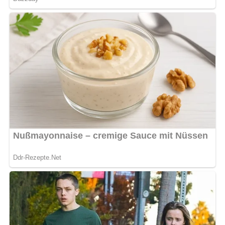
Vorbereitungszeit
15 Minuten
Kochzeit
1 Stunde 30 Minuten
Gesamtzeit
1 Stunde 45 Minuten
Schwierigkeitsgrad
Das Rezept ist
einfach
und auch für Anfänger geeignet.
Benötigte Küchenutensilien
Großer Topf
Holzkelle zum Umrühren
Kleine Untertasse zum Konsistenztest
Sterilisierte Gläser zum Abfüllen der Konfitüre
Aufbewahrung & Haltbarkeit