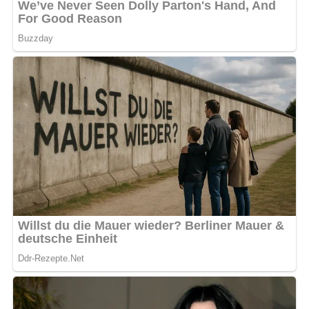
Für Diabetiker kann der Zucker durch eine geeignete
Zuckeralternative ersetzt werden. Es gibt spezielle
Gelierzucker-Alternativen, die auch für Diabetiker geeignet
sind.
Rezepttipps:
Die Konfitüre kann zusätzlich mit einer
Vanilleschote oder einem Schuss Zitronensaft
verfeinert werden, um ihr einen besonderen
Geschmack zu verleihen. Achte darauf, die Gläser vor
dem Befüllen gut zu sterilisieren, um die Haltbarkeit zu
gewährleisten.
Nach: Liebe, Phantasie und Kochkunst, Offizin Andersen Nexö, Berliner Verlag, DDR, 1986
Pin mich auf Pinterest