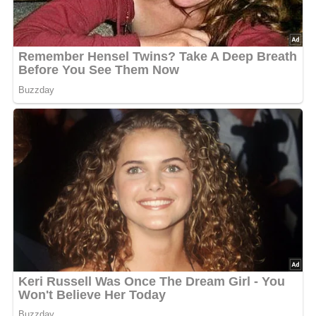
Die Mischung bei kleiner Flamme etwa 1 Stunde
köcheln lassen, bis die Beeren aufplatzen und ihren
Saft freigeben.
Den Zucker in der Zwischenzeit warm stellen (z.B. in
einem vorgeheizten Ofen bei niedriger Temperatur).
Den Zucker nach der Kochzeit in den Topf geben und
die Hitze erhöhen. Die Konfitüre unter ständigem
Rühren etwa 25 bis 35 Minuten bei starker Hitze
einkochen lassen.
Um zu testen, ob die Konfitüre die richtige Konsistenz
hat, einen Klecks auf eine kalte Untertasse geben.
Wenn sich die Konfitüre nach kurzer Zeit kräuselt, wenn
man sie mit dem Finger schiebt, ist sie fertig.
Die heiße Konfitüre in saubere, trockene Gläser füllen
und sofort verschließen.
Zubereitungszeit