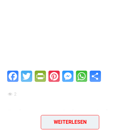
Facebook
Twitter
PrintFriendly
Pinterest
Messenger
WhatsApp
Teilen
2
Schwarze-Johannisbeer-
WEITERLESEN
Konfitüre – Ein