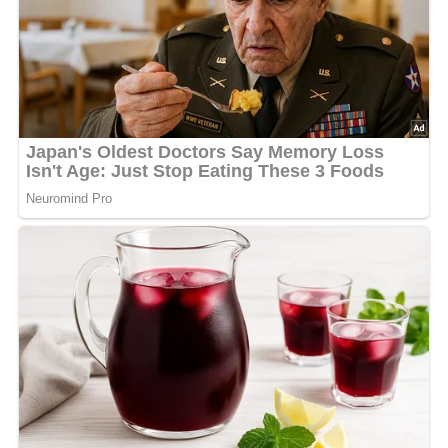
Schwarze-Johannisbeer-Konfitüre © Bildagentur PantherMedia / zoryanchik