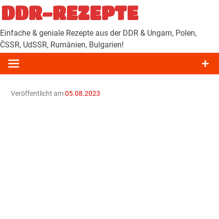
Zum
DDR-REZEPTE
Inhalt
springen
Einfache & geniale Rezepte aus der DDR & Ungarn, Polen,
ČSSR, UdSSR, Rumänien, Bulgarien!
Veröffentlicht am
05.08.2023