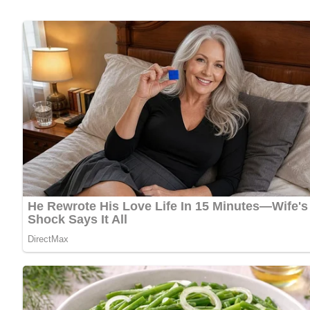
Kürbis © Bildagentur Panth