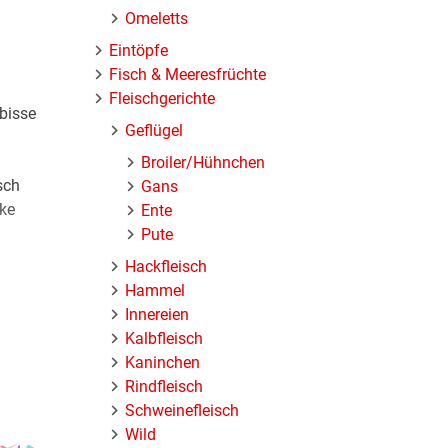
Omeletts
Eintöpfe
Fisch & Meeresfrüchte
Fleischgerichte
rbisse
Geflügel
Broiler/Hühnchen
sch
Gans
cke
Ente
Pute
Hackfleisch
Hammel
Innereien
Kalbfleisch
Kaninchen
Rindfleisch
Schweinefleisch
Wild